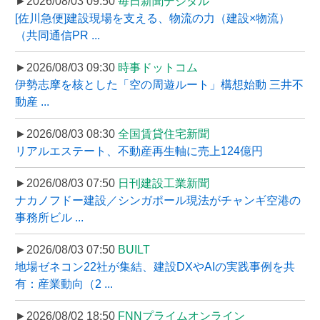
►2026/08/03 09:50
毎日新聞デジタル
[佐川急便]建設現場を支える、物流の力（建設×物流）
（共同通信PR ...
►2026/08/03 09:30
時事ドットコム
伊勢志摩を核とした「空の周遊ルート」構想始動 三井不
動産 ...
►2026/08/03 08:30
全国賃貸住宅新聞
リアルエステート、不動産再生軸に売上124億円
►2026/08/03 07:50
日刊建設工業新聞
ナカノフドー建設／シンガポール現法がチャンギ空港の
事務所ビル ...
►2026/08/03 07:50
BUILT
地場ゼネコン22社が集結、建設DXやAIの実践事例を共
有：産業動向（2 ...
►2026/08/02 18:50
FNNプライムオンライン