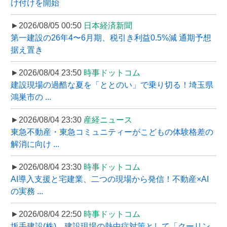
け付けを開始
►2026/08/05 00:50
日本経済新聞
第一建設の26年4〜6月期、税引き利益0.5%減 通期予想
据え置き
►2026/08/04 23:50
時事ドットコム
建設現場の過酷な夏を「ととのい」で乗り切る！埼玉県
鴻巣市の ...
►2026/08/04 23:30
産経ニュース
東急不動産・東急コミュニティーがこどもの体験格差の
解消に向け ...
►2026/08/04 23:30
時事ドットコム
AI導入支援と宅建業、二つの現場から発信！不動産×AI
の実務 ...
►2026/08/04 22:50
時事ドットコム
坂手建設(株)、建設現場の熱中症対策として「クーリン