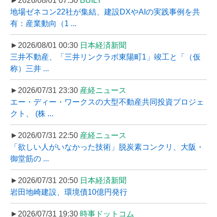
►2026/08/01 07:50
BUILT
地場ゼネコン22社が集結、建設DXやAIの実践事例を共
有：産業動向（1 ...
►2026/08/01 00:30
日本経済新聞
三井不動産、「三井リンクラボ東陽町1」竣工と「（仮
称）三井 ...
►2026/07/31 23:30
産経ニュース
エー・ディー・ワークスの大型不動産共同投資プロジェ
クト、 (株 ...
►2026/07/31 22:50
産経ニュース
「欲しい人がいなかった技術」脱炭素コンクリ、大阪・
御堂筋の ...
►2026/07/31 20:50
日本経済新聞
岩田地崎建設、環境債10億円発行
►2026/07/31 19:30
時事ドットコム