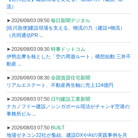
流）
►2026/08/03 09:50
毎日新聞デジタル
[佐川急便]建設現場を支える、物流の力（建設×物流）
（共同通信PR ...
►2026/08/03 09:30
時事ドットコム
伊勢志摩を核とした「空の周遊ルート」構想始動 三井不
動産 ...
►2026/08/03 08:30
全国賃貸住宅新聞
リアルエステート、不動産再生軸に売上124億円
►2026/08/03 07:50
日刊建設工業新聞
ナカノフドー建設／シンガポール現法がチャンギ空港の
事務所ビル ...
►2026/08/03 07:50
BUILT
地場ゼネコン22社が集結、建設DXやAIの実践事例を共