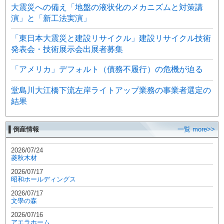
大震災への備え「地盤の液状化のメカニズムと対策講
演」と「新工法実演」
「東日本大震災と建設リサイクル」建設リサイクル技術
発表会・技術展示会出展者募集
「アメリカ」デフォルト（債務不履行）の危機が迫る
堂島川大江橋下流左岸ライトアップ業務の事業者選定の
結果
▌倒産情報
一覧 more>>
2026/07/24
菱秋木材
2026/07/17
昭和ホールディングス
2026/07/17
文學の森
2026/07/16
アエラホーム