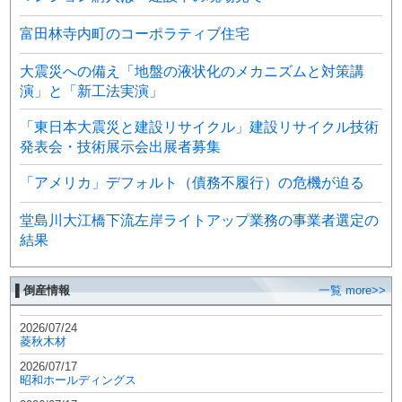
富田林寺内町のコーポラティブ住宅
大震災への備え「地盤の液状化のメカニズムと対策講
演」と「新工法実演」
「東日本大震災と建設リサイクル」建設リサイクル技術
発表会・技術展示会出展者募集
「アメリカ」デフォルト（債務不履行）の危機が迫る
堂島川大江橋下流左岸ライトアップ業務の事業者選定の
結果
▌倒産情報
一覧 more>>
2026/07/24
菱秋木材
2026/07/17
昭和ホールディングス