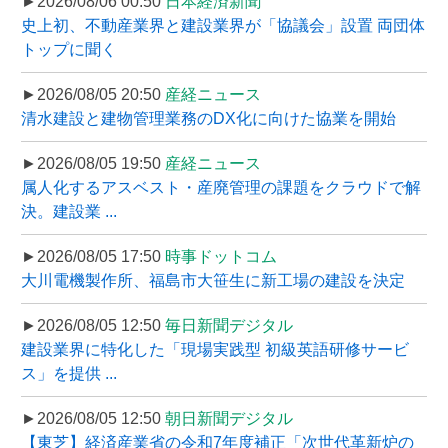
►2026/08/06 00:50
日本経済新聞
史上初、不動産業界と建設業界が「協議会」設置 両団体
トップに聞く
►2026/08/05 20:50
産経ニュース
清水建設と建物管理業務のDX化に向けた協業を開始
►2026/08/05 19:50
産経ニュース
属人化するアスベスト・産廃管理の課題をクラウドで解
決。建設業 ...
►2026/08/05 17:50
時事ドットコム
大川電機製作所、福島市大笹生に新工場の建設を決定
►2026/08/05 12:50
毎日新聞デジタル
建設業界に特化した「現場実践型 初級英語研修サービ
ス」を提供 ...
►2026/08/05 12:50
朝日新聞デジタル
【東芝】経済産業省の令和7年度補正「次世代革新炉の