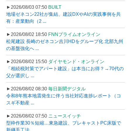
►2026/08/03 07:50
BUILT
地場ゼネコン22社が集結、建設DXやAIの実践事例を共
有：産業動向（2 ...
►2026/08/02 18:50
FNNプライムオンライン
松尾建設 長崎のゼネコン吉川HDをグループ化 北部九州
の基盤強化へ ...
►2026/08/02 15:50
ダイヤモンド・オンライン
「相続税対策でアパート建設」は本当にお得？→70代の
父が選択し ...
►2026/08/02 08:30
毎日新聞デジタル
令和8年熊本地震発生に伴う当社対応進捗レポート（コ
スギ不動産 ...
►2026/08/02 07:50
ニュースイッチ
型枠作業30％短縮…東急建設、プレキャストPC床版で
新継手工法