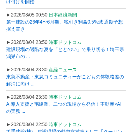
け付けを開始
►2026/08/05 00:50
日本経済新聞
第一建設の26年4〜6月期、税引き利益0.5%減 通期予想
据え置き
►2026/08/04 23:50
時事ドットコム
建設現場の過酷な夏を「ととのい」で乗り切る！埼玉県
鴻巣市の ...
►2026/08/04 23:30
産経ニュース
東急不動産・東急コミュニティーがこどもの体験格差の
解消に向け ...
►2026/08/04 23:30
時事ドットコム
AI導入支援と宅建業、二つの現場から発信！不動産×AI
の実務 ...
►2026/08/04 22:50
時事ドットコム
坂手建設(株)、建設現場の熱中症対策として「クーリン