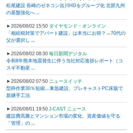
松尾建設 長崎のゼネコン吉川HDをグループ化 北部九州
の基盤強化へ ...
►2026/08/02 15:50
ダイヤモンド・オンライン
「相続税対策でアパート建設」は本当にお得？→70代の
父が選択し ...
►2026/08/02 08:30
毎日新聞デジタル
令和8年熊本地震発生に伴う当社対応進捗レポート（コ
スギ不動産 ...
►2026/08/02 07:50
ニュースイッチ
型枠作業30％短縮…東急建設、プレキャストPC床版で
新継手工法
►2026/08/01 19:50
J-CAST ニュース
建設費高騰とマンション市場の変化、資産価値を守る
「管理」の ...