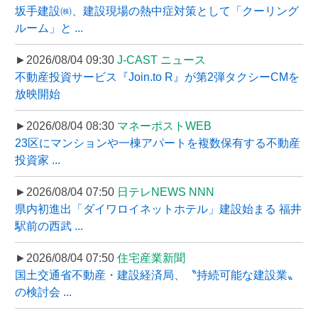
坂手建設㈱、建設現場の熱中症対策として「クーリング
ルーム」と ...
►2026/08/04 09:30
J-CAST ニュース
不動産投資サービス『Join.to R』が第2弾タクシーCMを
放映開始
►2026/08/04 08:30
マネーポストWEB
23区にマンションや一棟アパートを複数保有する不動産
投資家 ...
►2026/08/04 07:50
日テレNEWS NNN
県内初進出「ダイワロイネットホテル」建設始まる 福井
駅前の西武 ...
►2026/08/04 07:50
住宅産業新聞
国土交通省不動産・建設経済局、〝持続可能な建設業〟
の検討会 ...