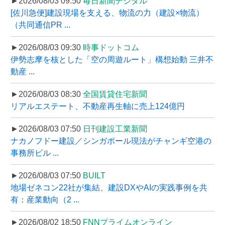
►2026/08/03 09:50
毎日新聞デジタル
[佐川急便]建設現場を支える、物流の力（建設×物流）
（共同通信PR ...
►2026/08/03 09:30
時事ドットコム
伊勢志摩を核とした「空の周遊ルート」構想始動 三井不
動産 ...
►2026/08/03 08:30
全国賃貸住宅新聞
リアルエステート、不動産再生軸に売上124億円
►2026/08/03 07:50
日刊建設工業新聞
ナカノフドー建設／シンガポール現法がチャンギ空港の
事務所ビル ...
►2026/08/03 07:50
BUILT
地場ゼネコン22社が集結、建設DXやAIの実践事例を共
有：産業動向（2 ...
►2026/08/02 18:50
FNNプライムオンライン