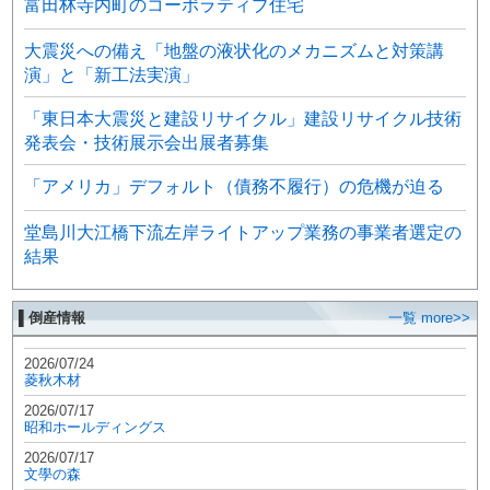
富田林寺内町のコーポラティブ住宅
大震災への備え「地盤の液状化のメカニズムと対策講
演」と「新工法実演」
「東日本大震災と建設リサイクル」建設リサイクル技術
発表会・技術展示会出展者募集
「アメリカ」デフォルト（債務不履行）の危機が迫る
堂島川大江橋下流左岸ライトアップ業務の事業者選定の
結果
▌倒産情報
一覧 more>>
2026/07/24
菱秋木材
2026/07/17
昭和ホールディングス
2026/07/17
文學の森