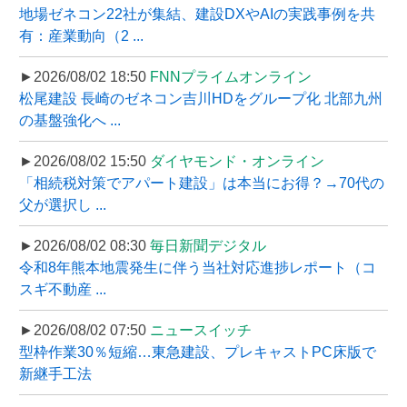
地場ゼネコン22社が集結、建設DXやAIの実践事例を共
有：産業動向（2 ...
►2026/08/02 18:50
FNNプライムオンライン
松尾建設 長崎のゼネコン吉川HDをグループ化 北部九州
の基盤強化へ ...
►2026/08/02 15:50
ダイヤモンド・オンライン
「相続税対策でアパート建設」は本当にお得？→70代の
父が選択し ...
►2026/08/02 08:30
毎日新聞デジタル
令和8年熊本地震発生に伴う当社対応進捗レポート（コ
スギ不動産 ...
►2026/08/02 07:50
ニュースイッチ
型枠作業30％短縮…東急建設、プレキャストPC床版で
新継手工法