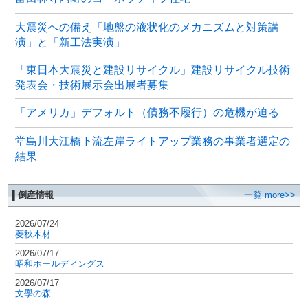
大震災への備え「地盤の液状化のメカニズムと対策講
演」と「新工法実演」
「東日本大震災と建設リサイクル」建設リサイクル技術
発表会・技術展示会出展者募集
「アメリカ」デフォルト（債務不履行）の危機が迫る
堂島川大江橋下流左岸ライトアップ業務の事業者選定の
結果
▌倒産情報
一覧 more>>
2026/07/24
菱秋木材
2026/07/17
昭和ホールディングス
2026/07/17
文學の森