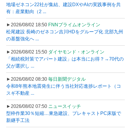
地場ゼネコン22社が集結、建設DXやAIの実践事例を共
有：産業動向（2 ...
►2026/08/02 18:50
FNNプライムオンライン
松尾建設 長崎のゼネコン吉川HDをグループ化 北部九州
の基盤強化へ ...
►2026/08/02 15:50
ダイヤモンド・オンライン
「相続税対策でアパート建設」は本当にお得？→70代の
父が選択し ...
►2026/08/02 08:30
毎日新聞デジタル
令和8年熊本地震発生に伴う当社対応進捗レポート（コ
スギ不動産 ...
►2026/08/02 07:50
ニュースイッチ
型枠作業30％短縮…東急建設、プレキャストPC床版で
新継手工法