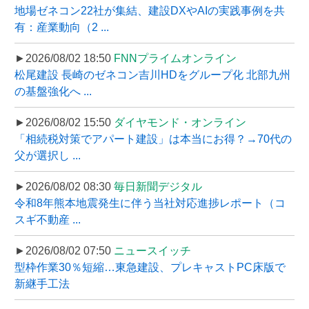
地場ゼネコン22社が集結、建設DXやAIの実践事例を共
有：産業動向（2 ...
►2026/08/02 18:50
FNNプライムオンライン
松尾建設 長崎のゼネコン吉川HDをグループ化 北部九州
の基盤強化へ ...
►2026/08/02 15:50
ダイヤモンド・オンライン
「相続税対策でアパート建設」は本当にお得？→70代の
父が選択し ...
►2026/08/02 08:30
毎日新聞デジタル
令和8年熊本地震発生に伴う当社対応進捗レポート（コ
スギ不動産 ...
►2026/08/02 07:50
ニュースイッチ
型枠作業30％短縮…東急建設、プレキャストPC床版で
新継手工法