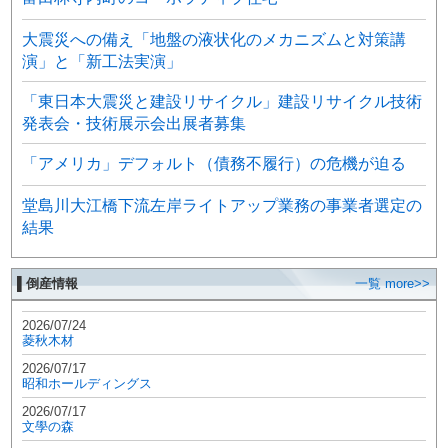
大震災への備え「地盤の液状化のメカニズムと対策講
演」と「新工法実演」
「東日本大震災と建設リサイクル」建設リサイクル技術
発表会・技術展示会出展者募集
「アメリカ」デフォルト（債務不履行）の危機が迫る
堂島川大江橋下流左岸ライトアップ業務の事業者選定の
結果
▌倒産情報
一覧 more>>
2026/07/24
菱秋木材
2026/07/17
昭和ホールディングス
2026/07/17
文學の森