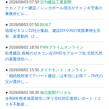
►2026/08/03 07:50
日刊建設工業新聞
ナカノフドー建設／シンガポール現法がチャンギ空港の
事務所ビル ...
►2026/08/03 07:50
BUILT
地場ゼネコン22社が集結、建設DXやAIの実践事例を共
有：産業動向（2 ...
►2026/08/02 18:50
FNNプライムオンライン
松尾建設 長崎のゼネコン吉川HDをグループ化 北部九州
の基盤強化へ ...
►2026/08/02 15:50
ダイヤモンド・オンライン
「相続税対策でアパート建設」は本当にお得？→70代の
父が選択し ...
►2026/08/02 08:30
毎日新聞デジタル
令和8年熊本地震発生に伴う当社対応進捗レポート（コ
スギ不動産 ...