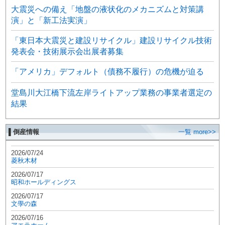
大震災への備え「地盤の液状化のメカニズムと対策講
演」と「新工法実演」
「東日本大震災と建設リサイクル」建設リサイクル技術
発表会・技術展示会出展者募集
「アメリカ」デフォルト（債務不履行）の危機が迫る
堂島川大江橋下流左岸ライトアップ業務の事業者選定の
結果
▌倒産情報
一覧 more>>
2026/07/24
菱秋木材
2026/07/17
昭和ホールディングス
2026/07/17
文學の森
2026/07/16