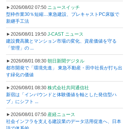
►2026/08/02 07:50
ニュースイッチ
型枠作業30％短縮…東急建設、プレキャストPC床版で
新継手工法
►2026/08/01 19:50
J-CAST ニュース
建設費高騰とマンション市場の変化、資産価値を守る
「管理」の ...
►2026/08/01 08:30
朝日新聞デジタル
都市開発で「環境先進」 東急不動産・田中社長が打ち出
す緑化の価値
►2026/08/01 08:30
株式会社共同通信社
新宿は「インバウンドと体験価値を軸とした発信型ハ
ブ」にシフト ...
►2026/08/01 07:50
産経ニュース
社会インフラを支える建設業のデータ活用促進へ、日本
語で体系的 ...