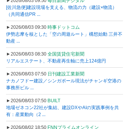
►2026/08/03 09:50
毎日新聞デジタル
[佐川急便]建設現場を支える、物流の力（建設×物流）
（共同通信PR ...
►2026/08/03 09:30
時事ドットコム
伊勢志摩を核とした「空の周遊ルート」構想始動 三井不
動産 ...
►2026/08/03 08:30
全国賃貸住宅新聞
リアルエステート、不動産再生軸に売上124億円
►2026/08/03 07:50
日刊建設工業新聞
ナカノフドー建設／シンガポール現法がチャンギ空港の
事務所ビル ...
►2026/08/03 07:50
BUILT
地場ゼネコン22社が集結、建設DXやAIの実践事例を共
有：産業動向（2 ...
►2026/08/02 18:50
FNNプライムオンライン