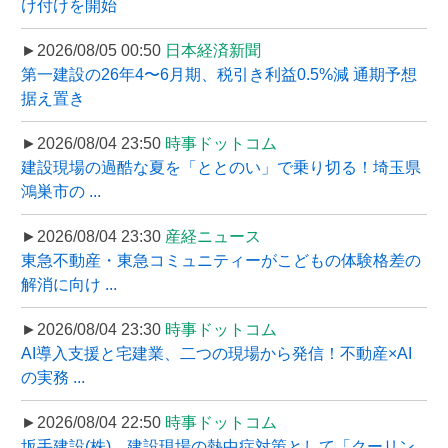
け付けを開始
►2026/08/05 00:50
日本経済新聞
第一建設の26年4〜6月期、税引き利益0.5%減 通期予想
据え置き
►2026/08/04 23:50
時事ドットコム
建設現場の過酷な夏を「ととのい」で乗り切る！埼玉県
鴻巣市の ...
►2026/08/04 23:30
産経ニュース
東急不動産・東急コミュニティーがこどもの体験格差の
解消に向け ...
►2026/08/04 23:30
時事ドットコム
AI導入支援と宅建業、二つの現場から発信！不動産×AI
の実務 ...
►2026/08/04 22:50
時事ドットコム
坂手建設(株)、建設現場の熱中症対策として「クーリン