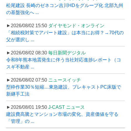
松尾建設 長崎のゼネコン吉川HDをグループ化 北部九州
の基盤強化へ ...
►2026/08/02 15:50
ダイヤモンド・オンライン
「相続税対策でアパート建設」は本当にお得？→70代の
父が選択し ...
►2026/08/02 08:30
毎日新聞デジタル
令和8年熊本地震発生に伴う当社対応進捗レポート（コ
スギ不動産 ...
►2026/08/02 07:50
ニュースイッチ
型枠作業30％短縮…東急建設、プレキャストPC床版で
新継手工法
►2026/08/01 19:50
J-CAST ニュース
建設費高騰とマンション市場の変化、資産価値を守る
「管理」の ...