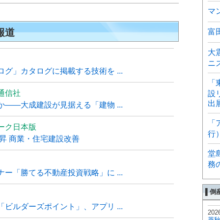
マ
報道
富
大
ニ
グ」カタログに掲載する技術を ...
「
通信社
設
出
――大成建設が見据える「建物 ...
「
ーク日本版
行
上昇 商業・住宅建設改善
堂
務
ー「勝てる不動産投資戦略」に ...
▌倒
ビルダーズポイント」、アプリ ...
202
菱