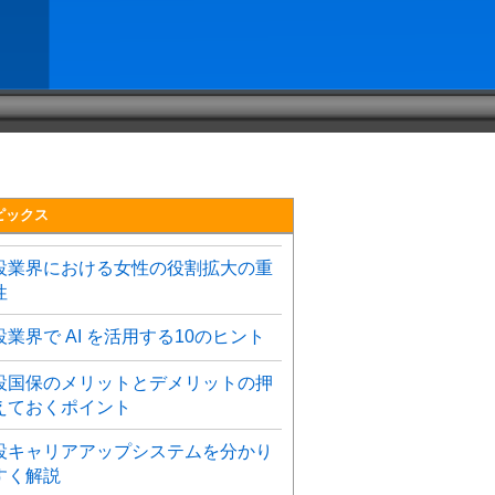
ピックス
設業界における女性の役割拡大の重
性
設業界で AI を活用する10のヒント
設国保のメリットとデメリットの押
えておくポイント
設キャリアアップシステムを分かり
すく解説