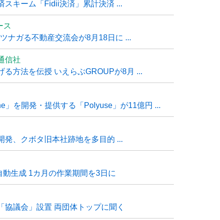
ーム「Fidii決済」累計決済 ...
ュース
ナガる不動産交流会が8月18日に ...
通信社
方法を伝授 いえらぶGROUPが8月 ...
e」を開発・提供する「Polyuse」が11億円 ...
発、クボタ旧本社跡地を多目的 ...
自動生成 1カ月の作業期間を3日に
「協議会」設置 両団体トップに聞く