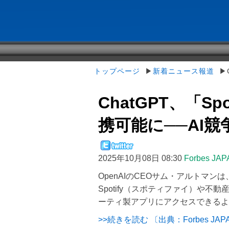
トップページ
▶
新着ニュース報道
▶C
ChatGPT、「S
携可能に──AI
2025年10月08日 08:30
Forbes JAP
OpenAIのCEOサム・アルトマンは
Spotify（スポティファイ）や不
ーティ製アプリにアクセスできるよう
>>続きを読む 〔出典：Forbes JAP