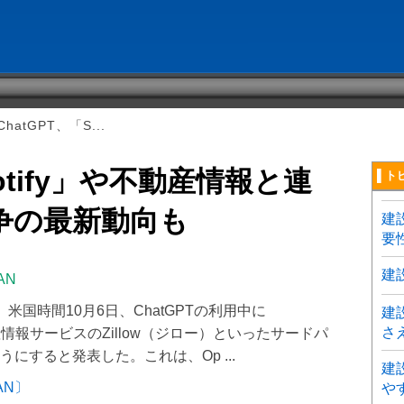
hatGPT、「S...
potify」や不動産情報と連
▌ト
競争の最新動向も
建
要
建
AN
、米国時間10月6日、ChatGPTの利用中に
建
さ
動産情報サービスのZillow（ジロー）といったサードパ
にすると発表した。これは、Op ...
建
AN〕
や