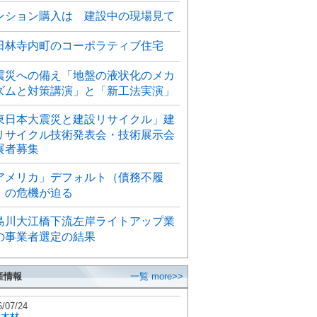
ンション購入は 建設中の現場見て
田林寺内町のコーポラティブ住宅
震災への備え「地盤の液状化のメカ
ズムと対策講演」と「新工法実演」
東日本大震災と建設リサイクル」建
リサイクル技術発表会・技術展示会
展者募集
アメリカ」デフォルト（債務不履
）の危機が迫る
島川大江橋下流左岸ライトアップ業
の事業者選定の結果
産情報
一覧 more>>
6/07/24
秋木材