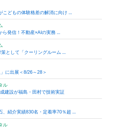
こどもの体験格差の解消に向け ...
ム
発信！不動産×AIの実務 ...
ム
策として「クーリングルーム ...
」に出展＜8/26～28＞
タル
大成建設が福島・田村で技術実証
紹介実績830名・定着率70％超 ...
タル