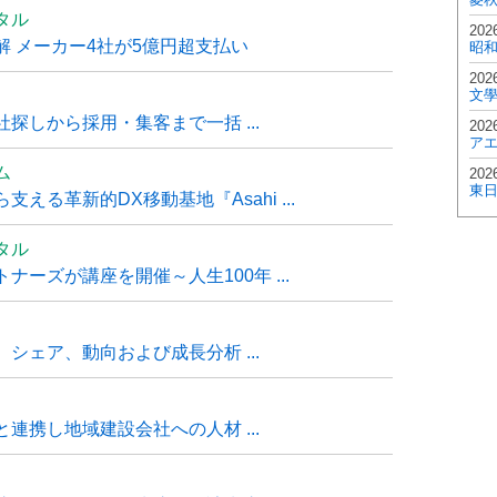
タル
202
 メーカー4社が5億円超支払い
昭
202
文
探しから採用・集客まで一括 ...
202
ア
ム
202
東
る革新的DX移動基地『Asahi ...
タル
ーズが講座を開催～人生100年 ...
シェア、動向および成長分析 ...
連携し地域建設会社への人材 ...