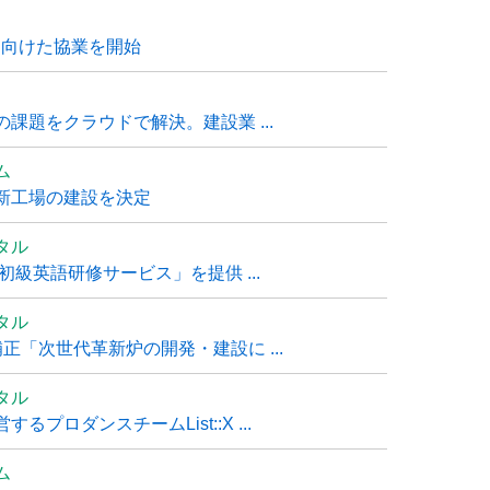
に向けた協業を開始
課題をクラウドで解決。建設業 ...
ム
新工場の建設を決定
タル
級英語研修サービス」を提供 ...
タル
「次世代革新炉の開発・建設に ...
タル
ロダンスチームList::X ...
ム