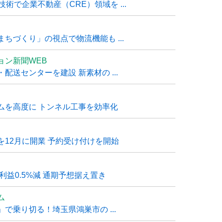
技術で企業不動産（CRE）領域を ...
ちづくり」の視点で物流機能も ...
ョン新聞WEB
送センターを建設 新素材の ...
ムを高度に トンネル工事を効率化
12月に開業 予約受け付けを開始
利益0.5%減 通期予想据え置き
ム
で乗り切る！埼玉県鴻巣市の ...