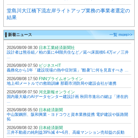
堂島川大江橋下流左岸ライトアップ業務の事業者選定の
結果
▌新着ニュース
一覧 more>>
2026/08/09 08:30
日本工業経済新聞社
設計者は熊谷組／柏の葉に44階共住など／延べ床面積6.4万㎡／三井
...
2026/08/09 07:50
ビジネス+IT
義務化から1年「建設現場の熱中症対策」“酷暑”に何を見直すべき ...
2026/08/08 17:50
FNNプライムオンライン
地上40メートルでの救助訓練 那覇市消防局や建設会社が連携
2026/08/08 07:50
河北新報オンライン
国内最大級のAIデータセンター建設計画 秋田市進出の鍵は「潜在的
...
2026/08/08 05:50
日本経済新聞
中山製鋼所、阪和興業・ヨドコウと資本業務提携 電炉建設や販路開
拓
2026/08/08 02:30
日本経済新聞
三井不動産の純利益39%減 4〜6月、高級マンション売却益の反動