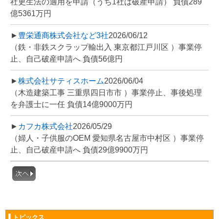
社更生法の適用を申請（うち1社は破産申請） 負債289
億5361万円
►
豊栄通商株式会社など3社
2026/06/12
（鉄・非鉄スクラップ輸出入 東京都江戸川区 ）事業停
止、自己破産申請へ 負債56億円
►
株式会社サティスホーム
2026/06/04
（木造建築工事 三重県四日市市 ）事業停止、事後処理
を弁護士に一任 負債14億9000万円
►
カフカ株式会社
2026/05/29
（婦人・子供服のOEM 愛知県名古屋市中村区 ）事業停
止、自己破産申請へ 負債29億9900万円
▌トピックス