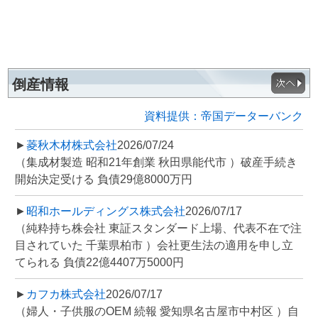
倒産情報
資料提供：帝国データーバンク
►
菱秋木材株式会社
2026/07/24
（集成材製造 昭和21年創業 秋田県能代市 ）破産手続き
開始決定受ける 負債29億8000万円
►
昭和ホールディングス株式会社
2026/07/17
（純粋持ち株会社 東証スタンダード上場、代表不在で注
目されていた 千葉県柏市 ）会社更生法の適用を申し立
てられる 負債22億4407万5000円
►
カフカ株式会社
2026/07/17
（婦人・子供服のOEM 続報 愛知県名古屋市中村区 ）自