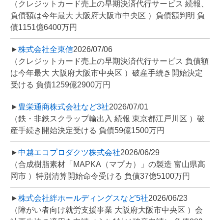
（クレジットカード売上の早期決済代行サービス 続報、
負債額は今年最大 大阪府大阪市中央区 ）負債額判明 負
債1151億6400万円
►
株式会社全東信
2026/07/06
（クレジットカード売上の早期決済代行サービス 負債額
は今年最大 大阪府大阪市中央区 ）破産手続き開始決定
受ける 負債1259億2900万円
►
豊栄通商株式会社など3社
2026/07/01
（鉄・非鉄スクラップ輸出入 続報 東京都江戸川区 ）破
産手続き開始決定受ける 負債59億1500万円
►
中越エコプロダクツ株式会社
2026/06/29
（合成樹脂素材「MAPKA（マプカ）」の製造 富山県高
岡市 ）特別清算開始命令受ける 負債37億5100万円
►
株式会社絆ホールディングスなど5社
2026/06/23
（障がい者向け就労支援事業 大阪府大阪市中央区 ）会