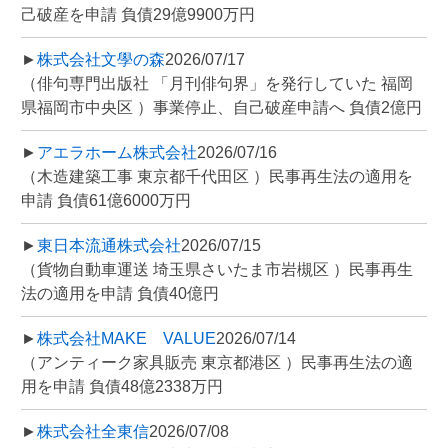
己破産を申請 負債29億9900万円
►
株式会社文學の森
2026/07/17
（俳句専門出版社 「月刊俳句界」を発行していた 福岡
県福岡市中央区 ）事業停止、自己破産申請へ 負債2億円
►
アエラホーム株式会社
2026/07/16
（木造建築工事 東京都千代田区 ）民事再生法の適用を
申請 負債61億6000万円
►
東日本流通株式会社
2026/07/15
（貨物自動車運送 埼玉県さいたま市岩槻区 ）民事再生
法の適用を申請 負債40億円
►
株式会社MAKE VALUE
2026/07/14
（アンティーク家具販売 東京都港区 ）民事再生法の適
用を申請 負債48億2338万円
►
株式会社全東信
2026/07/08