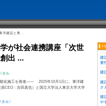
洋建設と東...
大学が社会連携講座「次世
▌ト
 ...
建
要
建
ジタル
能化施工を推進―― 2025年10月1日に、東洋建
建
さ
役員CEO：吉田真也）と国立大学法人東京大学大学
建
ジタル〕
や