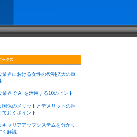
ピックス
設業界における女性の役割拡大の重
性
設業界で AI を活用する10のヒント
設国保のメリットとデメリットの押
えておくポイント
設キャリアアップシステムを分かり
すく解説