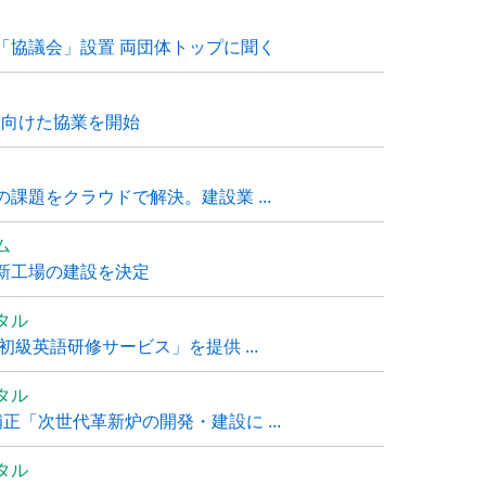
「協議会」設置 両団体トップに聞く
に向けた協業を開始
課題をクラウドで解決。建設業 ...
ム
新工場の建設を決定
タル
級英語研修サービス」を提供 ...
タル
「次世代革新炉の開発・建設に ...
タル