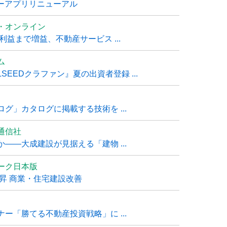
ナーアプリリニューアル
・オンライン
利益まで増益、不動産サービス ...
ム
EEDクラファン』夏の出資者登録 ...
グ」カタログに掲載する技術を ...
通信社
――大成建設が見据える「建物 ...
ーク日本版
上昇 商業・住宅建設改善
ー「勝てる不動産投資戦略」に ...