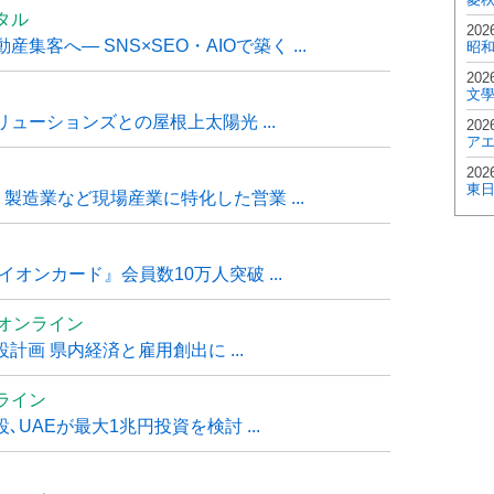
タル
202
客へ― SNS×SEO・AIOで築く ...
昭
202
文
ューションズとの屋根上太陽光 ...
202
ア
202
東
・製造業など現場産業に特化した営業 ...
オンカード』会員数10万人突破 ...
ムオンライン
計画 県内経済と雇用創出に ...
ライン
UAEが最大1兆円投資を検討 ...