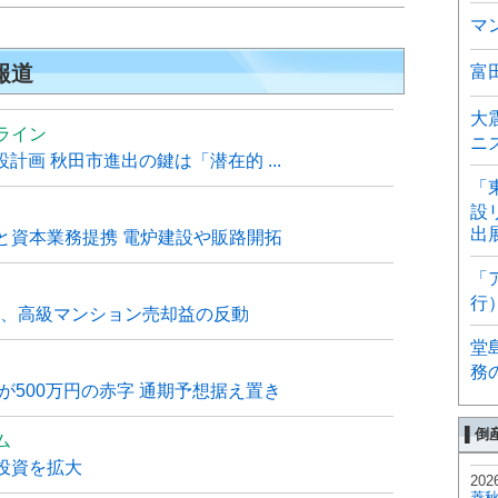
マ
報道
富
大
ライン
ニ
計画 秋田市進出の鍵は「潜在的 ...
「
設
出
と資本業務提携 電炉建設や販路開拓
「
行
6月、高級マンション売却益の反動
堂
務
が500万円の赤字 通期予想据え置き
▌倒
ム
投資を拡大
202
菱