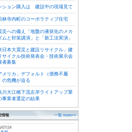
ンション購入は 建設中の現場見て
田林寺内町のコーポラティブ住宅
震災への備え「地盤の液状化のメカ
ズムと対策講演」と「新工法実演」
東日本大震災と建設リサイクル」建
リサイクル技術発表会・技術展示会
展者募集
アメリカ」デフォルト（債務不履
）の危機が迫る
島川大江橋下流左岸ライトアップ業
の事業者選定の結果
産情報
一覧 more>>
6/07/24
秋木材