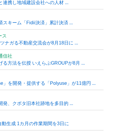
連携し地域建設会社への人材 ...
ーム「Fidii決済」累計決済 ...
ュース
ナガる不動産交流会が8月18日に ...
通信社
方法を伝授 いえらぶGROUPが8月 ...
e」を開発・提供する「Polyuse」が11億円 ...
発、クボタ旧本社跡地を多目的 ...
自動生成 1カ月の作業期間を3日に