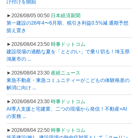
け付けを開始
►2026/08/05 00:50
日本経済新聞
第一建設の26年4〜6月期、税引き利益0.5%減 通期予想
据え置き
►2026/08/04 23:50
時事ドットコム
建設現場の過酷な夏を「ととのい」で乗り切る！埼玉県
鴻巣市の ...
►2026/08/04 23:30
産経ニュース
東急不動産・東急コミュニティーがこどもの体験格差の
解消に向け ...
►2026/08/04 23:30
時事ドットコム
AI導入支援と宅建業、二つの現場から発信！不動産×AI
の実務 ...
►2026/08/04 22:50
時事ドットコム
坂手建設(株)、建設現場の熱中症対策として「クーリン