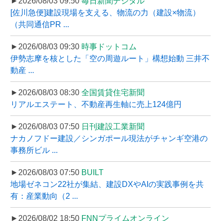
►2026/08/03 09:50
毎日新聞デジタル
[佐川急便]建設現場を支える、物流の力（建設×物流）
（共同通信PR ...
►2026/08/03 09:30
時事ドットコム
伊勢志摩を核とした「空の周遊ルート」構想始動 三井不
動産 ...
►2026/08/03 08:30
全国賃貸住宅新聞
リアルエステート、不動産再生軸に売上124億円
►2026/08/03 07:50
日刊建設工業新聞
ナカノフドー建設／シンガポール現法がチャンギ空港の
事務所ビル ...
►2026/08/03 07:50
BUILT
地場ゼネコン22社が集結、建設DXやAIの実践事例を共
有：産業動向（2 ...
►2026/08/02 18:50
FNNプライムオンライン