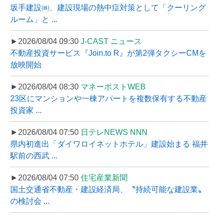
坂手建設㈱、建設現場の熱中症対策として「クーリング
ルーム」と ...
►2026/08/04 09:30
J-CAST ニュース
不動産投資サービス『Join.to R』が第2弾タクシーCMを
放映開始
►2026/08/04 08:30
マネーポストWEB
23区にマンションや一棟アパートを複数保有する不動産
投資家 ...
►2026/08/04 07:50
日テレNEWS NNN
県内初進出「ダイワロイネットホテル」建設始まる 福井
駅前の西武 ...
►2026/08/04 07:50
住宅産業新聞
国土交通省不動産・建設経済局、〝持続可能な建設業〟
の検討会 ...