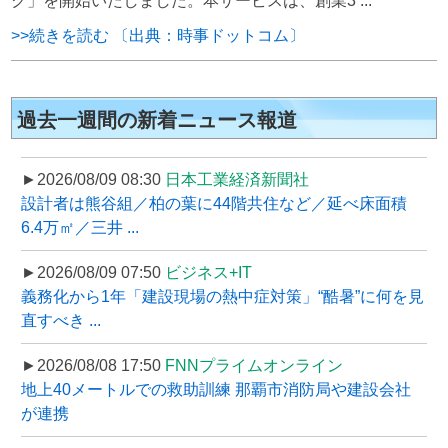
ク」を開始いたしました。本サービスは、創業3 ...
>>続きを読む 〔出典：時事ドットコム〕
過去一週間の新着ニュース報道
►2026/08/09 08:30
日本工業経済新聞社
設計者は熊谷組／柏の葉に44階共住など／延べ床面積
6.4万㎡／三井 ...
►2026/08/09 07:50
ビジネス+IT
義務化から1年「建設現場の熱中症対策」“酷暑”に何を見
直すべき ...
►2026/08/08 17:50
FNNプライムオンライン
地上40メートルでの救助訓練 那覇市消防局や建設会社
が連携