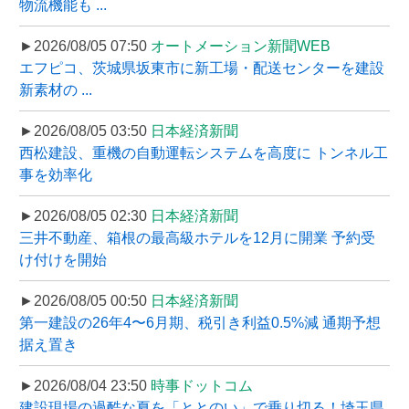
物流機能も ...
►2026/08/05 07:50
オートメーション新聞WEB
エフピコ、茨城県坂東市に新工場・配送センターを建設
新素材の ...
►2026/08/05 03:50
日本経済新聞
西松建設、重機の自動運転システムを高度に トンネル工
事を効率化
►2026/08/05 02:30
日本経済新聞
三井不動産、箱根の最高級ホテルを12月に開業 予約受
け付けを開始
►2026/08/05 00:50
日本経済新聞
第一建設の26年4〜6月期、税引き利益0.5%減 通期予想
据え置き
►2026/08/04 23:50
時事ドットコム
建設現場の過酷な夏を「ととのい」で乗り切る！埼玉県