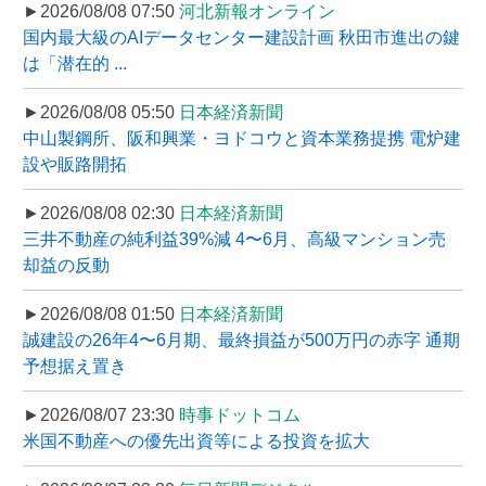
►2026/08/08 07:50
河北新報オンライン
国内最大級のAIデータセンター建設計画 秋田市進出の鍵
は「潜在的 ...
►2026/08/08 05:50
日本経済新聞
中山製鋼所、阪和興業・ヨドコウと資本業務提携 電炉建
設や販路開拓
►2026/08/08 02:30
日本経済新聞
三井不動産の純利益39%減 4〜6月、高級マンション売
却益の反動
►2026/08/08 01:50
日本経済新聞
誠建設の26年4〜6月期、最終損益が500万円の赤字 通期
予想据え置き
►2026/08/07 23:30
時事ドットコム
米国不動産への優先出資等による投資を拡大