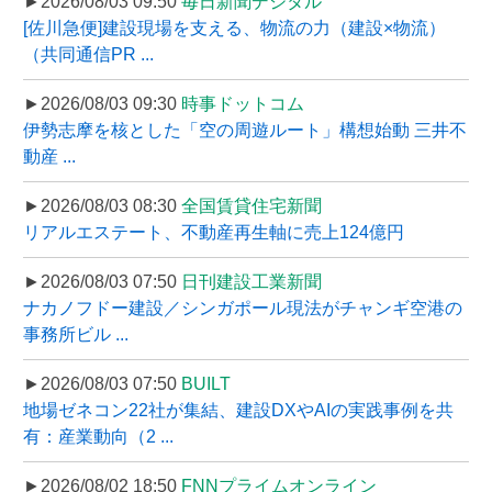
►2026/08/03 09:50
毎日新聞デジタル
[佐川急便]建設現場を支える、物流の力（建設×物流）
（共同通信PR ...
►2026/08/03 09:30
時事ドットコム
伊勢志摩を核とした「空の周遊ルート」構想始動 三井不
動産 ...
►2026/08/03 08:30
全国賃貸住宅新聞
リアルエステート、不動産再生軸に売上124億円
►2026/08/03 07:50
日刊建設工業新聞
ナカノフドー建設／シンガポール現法がチャンギ空港の
事務所ビル ...
►2026/08/03 07:50
BUILT
地場ゼネコン22社が集結、建設DXやAIの実践事例を共
有：産業動向（2 ...
►2026/08/02 18:50
FNNプライムオンライン