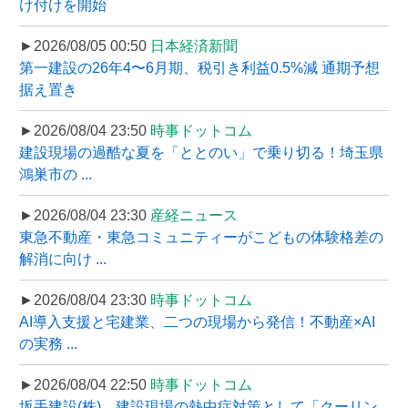
け付けを開始
►2026/08/05 00:50
日本経済新聞
第一建設の26年4〜6月期、税引き利益0.5%減 通期予想
据え置き
►2026/08/04 23:50
時事ドットコム
建設現場の過酷な夏を「ととのい」で乗り切る！埼玉県
鴻巣市の ...
►2026/08/04 23:30
産経ニュース
東急不動産・東急コミュニティーがこどもの体験格差の
解消に向け ...
►2026/08/04 23:30
時事ドットコム
AI導入支援と宅建業、二つの現場から発信！不動産×AI
の実務 ...
►2026/08/04 22:50
時事ドットコム
坂手建設(株)、建設現場の熱中症対策として「クーリン