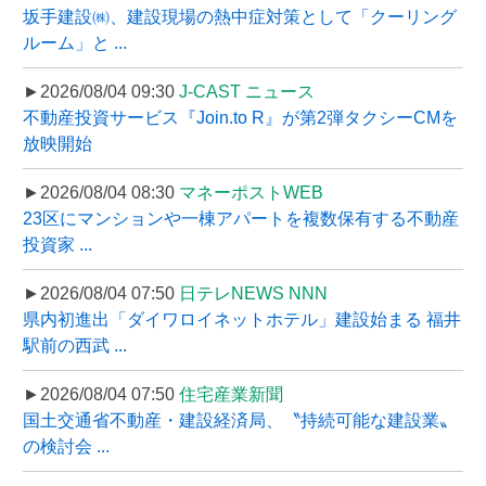
坂手建設㈱、建設現場の熱中症対策として「クーリング
ルーム」と ...
►2026/08/04 09:30
J-CAST ニュース
不動産投資サービス『Join.to R』が第2弾タクシーCMを
放映開始
►2026/08/04 08:30
マネーポストWEB
23区にマンションや一棟アパートを複数保有する不動産
投資家 ...
►2026/08/04 07:50
日テレNEWS NNN
県内初進出「ダイワロイネットホテル」建設始まる 福井
駅前の西武 ...
►2026/08/04 07:50
住宅産業新聞
国土交通省不動産・建設経済局、〝持続可能な建設業〟
の検討会 ...