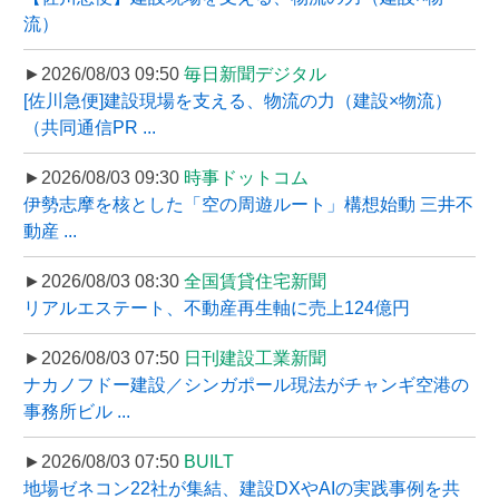
流）
►2026/08/03 09:50
毎日新聞デジタル
[佐川急便]建設現場を支える、物流の力（建設×物流）
（共同通信PR ...
►2026/08/03 09:30
時事ドットコム
伊勢志摩を核とした「空の周遊ルート」構想始動 三井不
動産 ...
►2026/08/03 08:30
全国賃貸住宅新聞
リアルエステート、不動産再生軸に売上124億円
►2026/08/03 07:50
日刊建設工業新聞
ナカノフドー建設／シンガポール現法がチャンギ空港の
事務所ビル ...
►2026/08/03 07:50
BUILT
地場ゼネコン22社が集結、建設DXやAIの実践事例を共