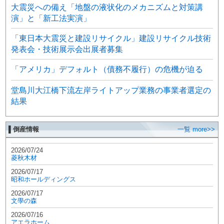
大震災への備え「地盤の液状化のメカニズムと対策講
演」と「新工法実演」
「東日本大震災と建設リサイクル」建設リサイクル技術
発表会・技術展示会出展者募集
「アメリカ」デフォルト（債務不履行）の危機が迫る
堂島川大江橋下流左岸ライトアップ業務の事業者選定の
結果
▌倒産情報
一覧 more>>
2026/07/24
菱秋木材
2026/07/17
昭和ホールディングス
2026/07/17
文學の森
2026/07/16
アエラホーム