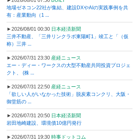
►2026/08/01 07:50
BUILT
地場ゼネコン22社が集結、建設DXやAIの実践事例を共
有：産業動向（1 ...
►2026/08/01 00:30
日本経済新聞
三井不動産、「三井リンクラボ東陽町1」竣工と「（仮
称）三井 ...
►2026/07/31 23:30
産経ニュース
エー・ディー・ワークスの大型不動産共同投資プロジェ
クト、 (株 ...
►2026/07/31 22:50
産経ニュース
「欲しい人がいなかった技術」脱炭素コンクリ、大阪・
御堂筋の ...
►2026/07/31 20:50
日本経済新聞
岩田地崎建設、環境債10億円発行
►2026/07/31 19:30
時事ドットコム