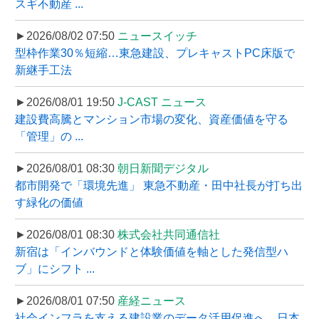
スギ不動産 ...
►2026/08/02 07:50
ニュースイッチ
型枠作業30％短縮…東急建設、プレキャストPC床版で
新継手工法
►2026/08/01 19:50
J-CAST ニュース
建設費高騰とマンション市場の変化、資産価値を守る
「管理」の ...
►2026/08/01 08:30
朝日新聞デジタル
都市開発で「環境先進」 東急不動産・田中社長が打ち出
す緑化の価値
►2026/08/01 08:30
株式会社共同通信社
新宿は「インバウンドと体験価値を軸とした発信型ハ
ブ」にシフト ...
►2026/08/01 07:50
産経ニュース
社会インフラを支える建設業のデータ活用促進へ、日本