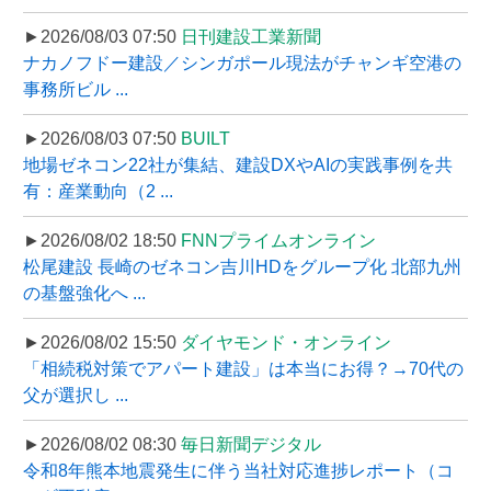
►2026/08/03 07:50
日刊建設工業新聞
ナカノフドー建設／シンガポール現法がチャンギ空港の
事務所ビル ...
►2026/08/03 07:50
BUILT
地場ゼネコン22社が集結、建設DXやAIの実践事例を共
有：産業動向（2 ...
►2026/08/02 18:50
FNNプライムオンライン
松尾建設 長崎のゼネコン吉川HDをグループ化 北部九州
の基盤強化へ ...
►2026/08/02 15:50
ダイヤモンド・オンライン
「相続税対策でアパート建設」は本当にお得？→70代の
父が選択し ...
►2026/08/02 08:30
毎日新聞デジタル
令和8年熊本地震発生に伴う当社対応進捗レポート（コ