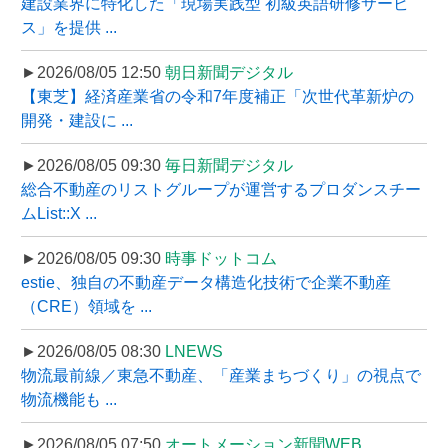
建設業界に特化した「現場実践型 初級英語研修サービ
ス」を提供 ...
►2026/08/05 12:50
朝日新聞デジタル
【東芝】経済産業省の令和7年度補正「次世代革新炉の
開発・建設に ...
►2026/08/05 09:30
毎日新聞デジタル
総合不動産のリストグループが運営するプロダンスチー
ムList::X ...
►2026/08/05 09:30
時事ドットコム
estie、独自の不動産データ構造化技術で企業不動産
（CRE）領域を ...
►2026/08/05 08:30
LNEWS
物流最前線／東急不動産、「産業まちづくり」の視点で
物流機能も ...
►2026/08/05 07:50
オートメーション新聞WEB