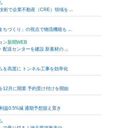
ム
技術で企業不動産（CRE）領域を ...
ちづくり」の視点で物流機能も ...
ョン新聞WEB
送センターを建設 新素材の ...
ムを高度に トンネル工事を効率化
12月に開業 予約受け付けを開始
利益0.5%減 通期予想据え置き
ム
で乗り切る！埼玉県鴻巣市の ...