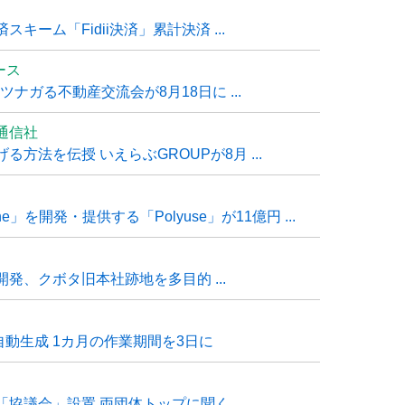
ーム「Fidii決済」累計決済 ...
ュース
ナガる不動産交流会が8月18日に ...
通信社
方法を伝授 いえらぶGROUPが8月 ...
e」を開発・提供する「Polyuse」が11億円 ...
発、クボタ旧本社跡地を多目的 ...
自動生成 1カ月の作業期間を3日に
「協議会」設置 両団体トップに聞く