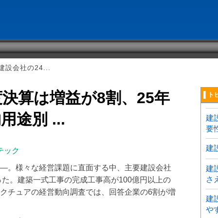
設会社の24...
度決算は増益が8割、25年
▌ト
途別 ...
建
要
建
テック
―。様々な経営課題に直面する中、主要建設会社
建
さ
った。建築一式工事の完成工事高が100億円以上の
クチュアの経営動向調査では、回答企業の6割が増
建
や