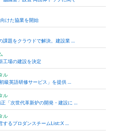
に向けた協業を開始
課題をクラウドで解決。建設業 ...
ム
新工場の建設を決定
タル
級英語研修サービス」を提供 ...
タル
「次世代革新炉の開発・建設に ...
タル
ロダンスチームList::X ...