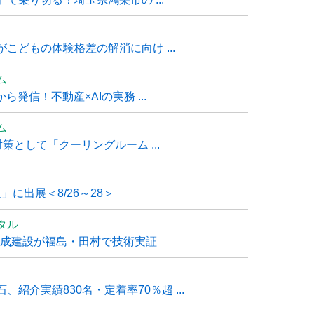
こどもの体験格差の解消に向け ...
ム
発信！不動産×AIの実務 ...
ム
策として「クーリングルーム ...
」に出展＜8/26～28＞
タル
大成建設が福島・田村で技術実証
紹介実績830名・定着率70％超 ...