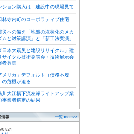
ンション購入は 建設中の現場見て
田林寺内町のコーポラティブ住宅
震災への備え「地盤の液状化のメカ
ズムと対策講演」と「新工法実演」
東日本大震災と建設リサイクル」建
リサイクル技術発表会・技術展示会
展者募集
アメリカ」デフォルト（債務不履
）の危機が迫る
島川大江橋下流左岸ライトアップ業
の事業者選定の結果
産情報
一覧 more>>
6/07/24
秋木材