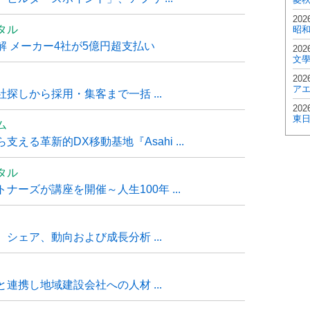
202
タル
昭
 メーカー4社が5億円超支払い
202
文
202
ア
探しから採用・集客まで一括 ...
202
東
ム
る革新的DX移動基地『Asahi ...
タル
ーズが講座を開催～人生100年 ...
シェア、動向および成長分析 ...
連携し地域建設会社への人材 ...