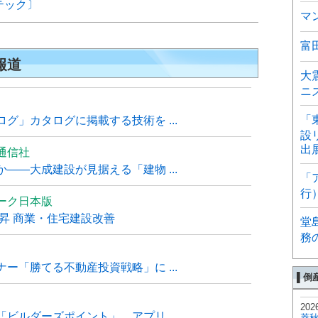
テック〕
マ
富
報道
大
ニ
「
グ」カタログに掲載する技術を ...
設
出
通信社
――大成建設が見据える「建物 ...
「
行
ーク日本版
上昇 商業・住宅建設改善
堂
務
ー「勝てる不動産投資戦略」に ...
▌倒
202
ビルダーズポイント」、アプリ ...
菱