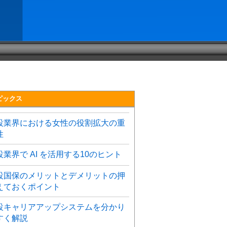
ピックス
設業界における女性の役割拡大の重
性
設業界で AI を活用する10のヒント
設国保のメリットとデメリットの押
えておくポイント
設キャリアアップシステムを分かり
すく解説