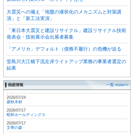
大震災への備え「地盤の液状化のメカニズムと対策講
演」と「新工法実演」
「東日本大震災と建設リサイクル」建設リサイクル技術
発表会・技術展示会出展者募集
「アメリカ」デフォルト（債務不履行）の危機が迫る
堂島川大江橋下流左岸ライトアップ業務の事業者選定の
結果
▌倒産情報
一覧 more>>
2026/07/24
菱秋木材
2026/07/17
昭和ホールディングス
2026/07/17
文學の森