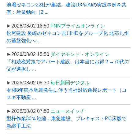
地場ゼネコン22社が集結、建設DXやAIの実践事例を共
有：産業動向（2 ...
►2026/08/02 18:50
FNNプライムオンライン
松尾建設 長崎のゼネコン吉川HDをグループ化 北部九州
の基盤強化へ ...
►2026/08/02 15:50
ダイヤモンド・オンライン
「相続税対策でアパート建設」は本当にお得？→70代の
父が選択し ...
►2026/08/02 08:30
毎日新聞デジタル
令和8年熊本地震発生に伴う当社対応進捗レポート（コ
スギ不動産 ...
►2026/08/02 07:50
ニュースイッチ
型枠作業30％短縮…東急建設、プレキャストPC床版で
新継手工法