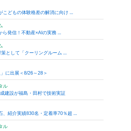
こどもの体験格差の解消に向け ...
ム
発信！不動産×AIの実務 ...
ム
策として「クーリングルーム ...
」に出展＜8/26～28＞
タル
大成建設が福島・田村で技術実証
紹介実績830名・定着率70％超 ...
タル