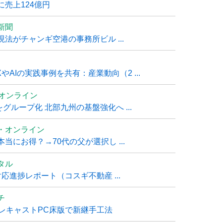
売上124億円
新聞
法がチャンギ空港の事務所ビル ...
AIの実践事例を共有：産業動向（2 ...
ムオンライン
グループ化 北部九州の基盤強化へ ...
・オンライン
にお得？→70代の父が選択し ...
タル
進捗レポート（コスギ不動産 ...
チ
レキャストPC床版で新継手工法