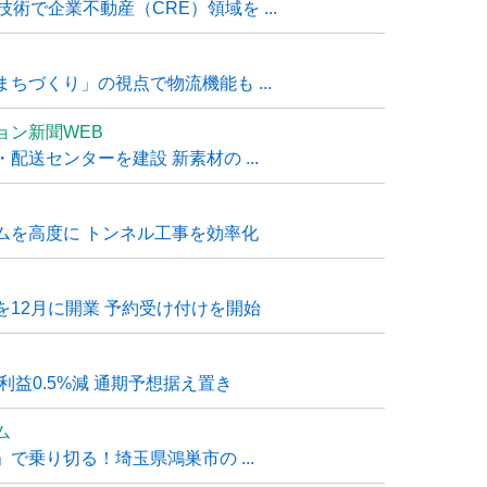
技術で企業不動産（CRE）領域を ...
ちづくり」の視点で物流機能も ...
ョン新聞WEB
送センターを建設 新素材の ...
ムを高度に トンネル工事を効率化
12月に開業 予約受け付けを開始
利益0.5%減 通期予想据え置き
ム
で乗り切る！埼玉県鴻巣市の ...