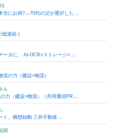
WS
にお得?→70代の父が選択した ...
の低迷続く
に。 AI-OCR×ストレージ× ...
物流の力（建設×物流）
タル
力（建設×物流）（共同通信PR ...
ム
」構想始動 三井不動産 ...
新聞