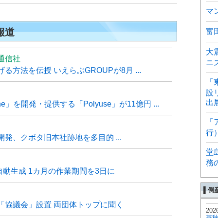
マ
報道
富
大
通信社
ニ
方法を伝授 いえらぶGROUPが8月 ...
「
設
出
e」を開発・提供する「Polyuse」が11億円 ...
「
行
発、クボタ旧本社跡地を多目的 ...
堂
務
自動生成 1カ月の作業期間を3日に
▌倒
「協議会」設置 両団体トップに聞く
202
菱