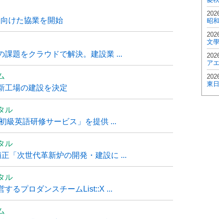
202
に向けた協業を開始
昭
202
文
課題をクラウドで解決。建設業 ...
202
ア
ム
202
東
新工場の建設を決定
タル
級英語研修サービス」を提供 ...
タル
「次世代革新炉の開発・建設に ...
タル
ロダンスチームList::X ...
ム