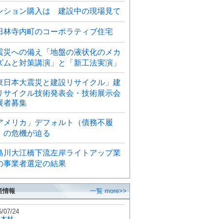
ンション購入は 建設中の現場見て
田林寺内町のコーポラティブ住宅
震災への備え「地盤の液状化のメカ
ズムと対策講演」と「新工法実演」
東日本大震災と建設リサイクル」建
リサイクル技術発表会・技術展示会
展者募集
アメリカ」デフォルト（債務不履
）の危機が迫る
島川大江橋下流左岸ライトアップ業
の事業者選定の結果
産情報
一覧 more>>
6/07/24
秋木材