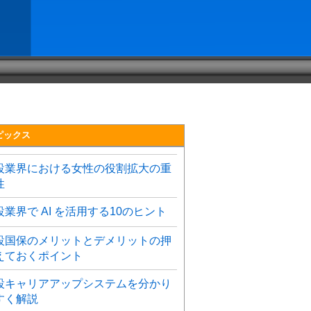
ピックス
設業界における女性の役割拡大の重
性
設業界で AI を活用する10のヒント
設国保のメリットとデメリットの押
えておくポイント
設キャリアアップシステムを分かり
すく解説