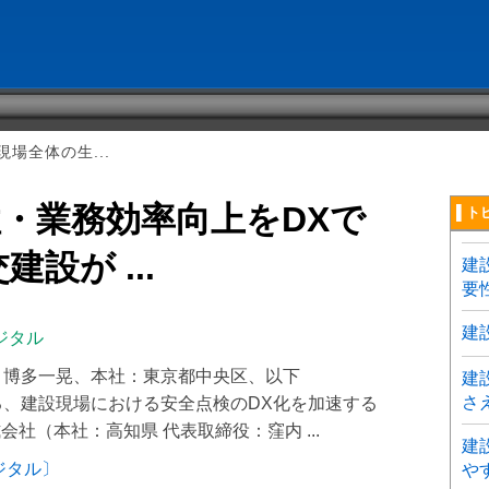
場全体の生...
・業務効率向上をDXで
▌ト
設が ...
建
要
建
ジタル
役：博多一晃、本社：東京都中央区、以下
建
さ
する、建設現場における安全点検のDX化を加速する
会社（本社：高知県 代表取締役：窪内 ...
建
ジタル〕
や