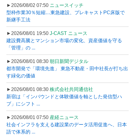
►2026/08/02 07:50
ニュースイッチ
型枠作業30％短縮…東急建設、プレキャストPC床版で
新継手工法
►2026/08/01 19:50
J-CAST ニュース
建設費高騰とマンション市場の変化、資産価値を守る
「管理」の ...
►2026/08/01 08:30
朝日新聞デジタル
都市開発で「環境先進」 東急不動産・田中社長が打ち出
す緑化の価値
►2026/08/01 08:30
株式会社共同通信社
新宿は「インバウンドと体験価値を軸とした発信型ハ
ブ」にシフト ...
►2026/08/01 07:50
産経ニュース
社会インフラを支える建設業のデータ活用促進へ、日本
語で体系的 ...