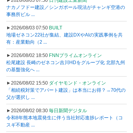
►2026/08/03 07:50
日刊建設工業新聞
ナカノフドー建設／シンガポール現法がチャンギ空港の
事務所ビル ...
►2026/08/03 07:50
BUILT
地場ゼネコン22社が集結、建設DXやAIの実践事例を共
有：産業動向（2 ...
►2026/08/02 18:50
FNNプライムオンライン
松尾建設 長崎のゼネコン吉川HDをグループ化 北部九州
の基盤強化へ ...
►2026/08/02 15:50
ダイヤモンド・オンライン
「相続税対策でアパート建設」は本当にお得？→70代の
父が選択し ...
►2026/08/02 08:30
毎日新聞デジタル
令和8年熊本地震発生に伴う当社対応進捗レポート（コ
スギ不動産 ...