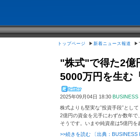
トップページ
▶
新着ニュース報道
▶"
"株式"で得た2
5000万円を生む「
2025年09月04日 18:30
BUSINESS 
株式よりも堅実な"投資手段"とし
2億円の資金を元手にわずか数年で
そうです。いまや純資産は5億円を
>>続きを読む 〔出典：BUSINESS I