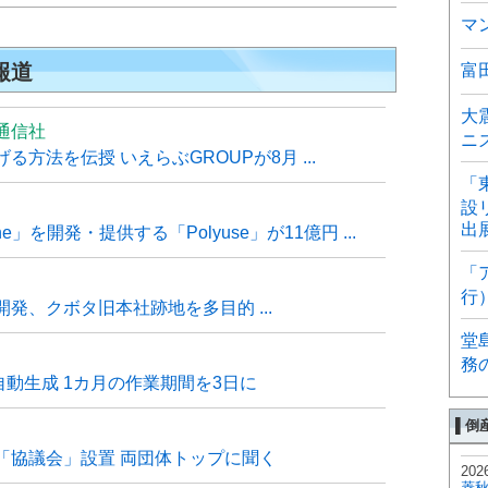
マ
報道
富
大
通信社
ニ
方法を伝授 いえらぶGROUPが8月 ...
「
設
出
e」を開発・提供する「Polyuse」が11億円 ...
「
行
発、クボタ旧本社跡地を多目的 ...
堂
務
自動生成 1カ月の作業期間を3日に
▌倒
「協議会」設置 両団体トップに聞く
202
菱