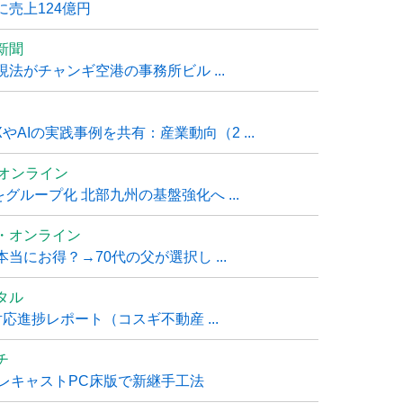
売上124億円
新聞
法がチャンギ空港の事務所ビル ...
AIの実践事例を共有：産業動向（2 ...
ムオンライン
グループ化 北部九州の基盤強化へ ...
・オンライン
にお得？→70代の父が選択し ...
タル
進捗レポート（コスギ不動産 ...
チ
レキャストPC床版で新継手工法