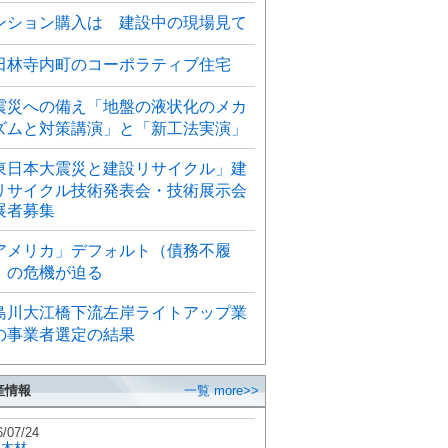
ンション購入は 建設中の現場見て
田林寺内町のコーポラティブ住宅
震災への備え「地盤の液状化のメカ
ズムと対策講演」と「新工法実演」
東日本大震災と建設リサイクル」建
リサイクル技術発表会・技術展示会
展者募集
アメリカ」デフォルト（債務不履
）の危機が迫る
島川大江橋下流左岸ライトアップ業
の事業者選定の結果
産情報
一覧 more>>
6/07/24
秋木材