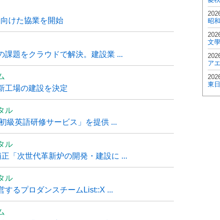
202
に向けた協業を開始
昭
202
文
課題をクラウドで解決。建設業 ...
202
ア
ム
202
東
新工場の建設を決定
タル
級英語研修サービス」を提供 ...
タル
「次世代革新炉の開発・建設に ...
タル
ロダンスチームList::X ...
ム