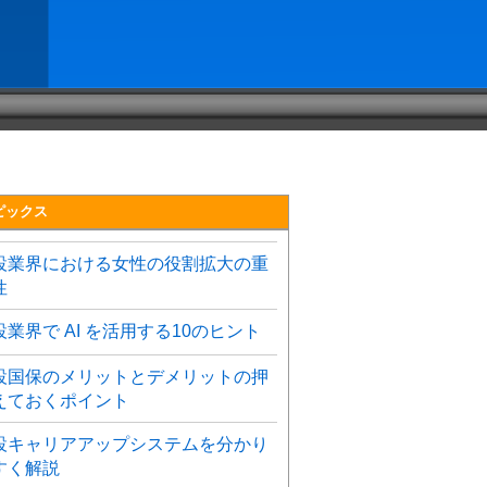
ピックス
設業界における女性の役割拡大の重
性
設業界で AI を活用する10のヒント
設国保のメリットとデメリットの押
えておくポイント
設キャリアアップシステムを分かり
すく解説