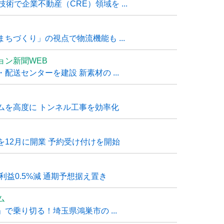
技術で企業不動産（CRE）領域を ...
ちづくり」の視点で物流機能も ...
ョン新聞WEB
送センターを建設 新素材の ...
ムを高度に トンネル工事を効率化
12月に開業 予約受け付けを開始
利益0.5%減 通期予想据え置き
ム
で乗り切る！埼玉県鴻巣市の ...