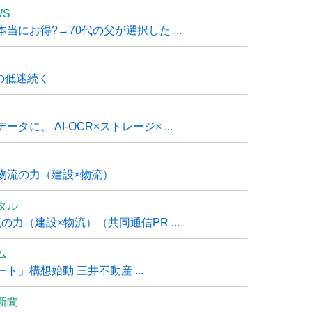
WS
にお得?→70代の父が選択した ...
の低迷続く
に。 AI-OCR×ストレージ× ...
物流の力（建設×物流）
タル
力（建設×物流）（共同通信PR ...
ム
」構想始動 三井不動産 ...
新聞