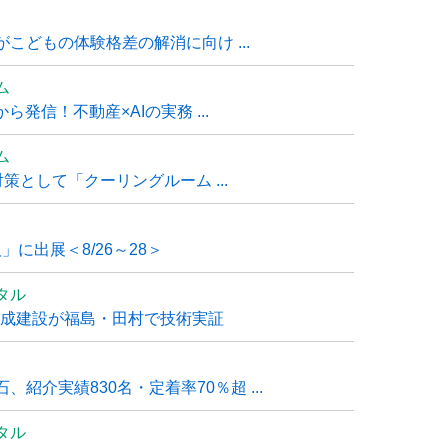
こどもの体験格差の解消に向け ...
ム
発信！不動産×AIの実務 ...
ム
策として「クーリングルーム ...
」に出展＜8/26～28＞
タル
大成建設が福島・田村で技術実証
紹介実績830名・定着率70％超 ...
タル