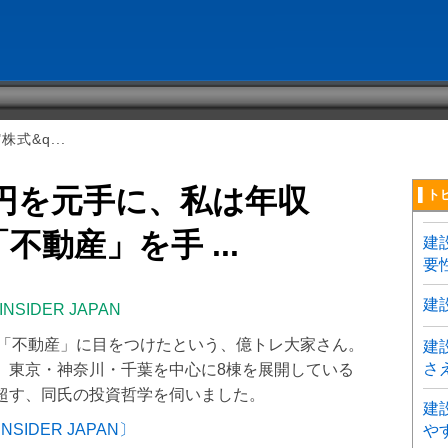
株式&q...
億円を元手に、私は年収
▌ト
不動産」を手 ...
建
要
建
INSIDER JAPAN
て「不動産」に目をつけたという、億トレ大家さん。
建
さ
、東京・神奈川・千葉を中心に8棟を展開している
超す、同氏の投資哲学を伺いました。
建
NSIDER JAPAN〕
や