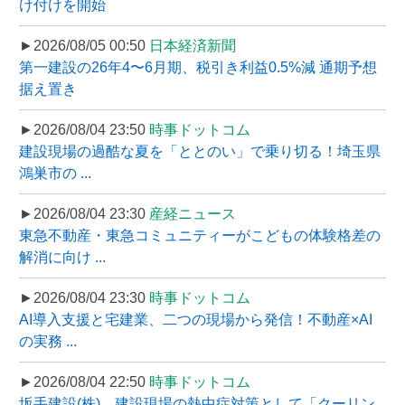
け付けを開始
►2026/08/05 00:50
日本経済新聞
第一建設の26年4〜6月期、税引き利益0.5%減 通期予想
据え置き
►2026/08/04 23:50
時事ドットコム
建設現場の過酷な夏を「ととのい」で乗り切る！埼玉県
鴻巣市の ...
►2026/08/04 23:30
産経ニュース
東急不動産・東急コミュニティーがこどもの体験格差の
解消に向け ...
►2026/08/04 23:30
時事ドットコム
AI導入支援と宅建業、二つの現場から発信！不動産×AI
の実務 ...
►2026/08/04 22:50
時事ドットコム
坂手建設(株)、建設現場の熱中症対策として「クーリン