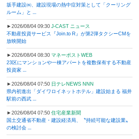
坂手建設㈱、建設現場の熱中症対策として「クーリング
ルーム」と ...
►2026/08/04 09:30
J-CAST ニュース
不動産投資サービス『Join.to R』が第2弾タクシーCMを
放映開始
►2026/08/04 08:30
マネーポストWEB
23区にマンションや一棟アパートを複数保有する不動産
投資家 ...
►2026/08/04 07:50
日テレNEWS NNN
県内初進出「ダイワロイネットホテル」建設始まる 福井
駅前の西武 ...
►2026/08/04 07:50
住宅産業新聞
国土交通省不動産・建設経済局、〝持続可能な建設業〟
の検討会 ...