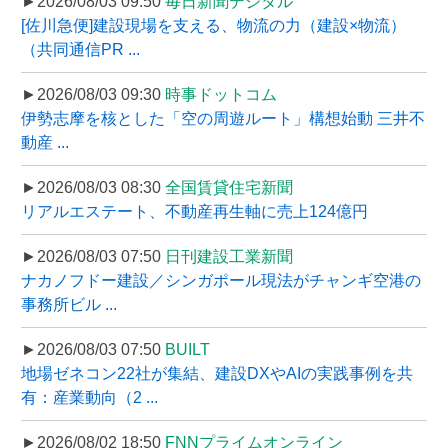
►2026/08/03 09:50
毎日新聞デジタル
[佐川急便]建設現場を支える、物流の力（建設×物流）
（共同通信PR ...
►2026/08/03 09:30
時事ドットコム
伊勢志摩を核とした「空の周遊ルート」構想始動 三井不
動産 ...
►2026/08/03 08:30
全国賃貸住宅新聞
リアルエステート、不動産再生軸に売上124億円
►2026/08/03 07:50
日刊建設工業新聞
ナカノフドー建設／シンガポール現法がチャンギ空港の
事務所ビル ...
►2026/08/03 07:50
BUILT
地場ゼネコン22社が集結、建設DXやAIの実践事例を共
有：産業動向（2 ...
►2026/08/02 18:50
FNNプライムオンライン