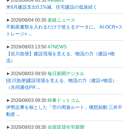
►2026/08/04 00:50
Reuters
米6月建設支出0.1%減、住宅建設の低迷続く
►2026/08/04 00:30
産経ニュース
不動産書類を入れるだけで使えるデータに。 AI-OCR×ス
トレージ× ...
►2026/08/03 13:50
47NEWS
【佐川急便】建設現場を支える、物流の力（建設×物
流）
►2026/08/03 09:50
毎日新聞デジタル
[佐川急便]建設現場を支える、物流の力（建設×物流）
（共同通信PR ...
►2026/08/03 09:30
時事ドットコム
伊勢志摩を核とした「空の周遊ルート」構想始動 三井不
動産 ...
►2026/08/03 08:30
全国賃貸住宅新聞