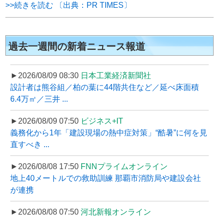
>>続きを読む 〔出典：PR TIMES〕
過去一週間の新着ニュース報道
►2026/08/09 08:30
日本工業経済新聞社
設計者は熊谷組／柏の葉に44階共住など／延べ床面積
6.4万㎡／三井 ...
►2026/08/09 07:50
ビジネス+IT
義務化から1年「建設現場の熱中症対策」“酷暑”に何を見
直すべき ...
►2026/08/08 17:50
FNNプライムオンライン
地上40メートルでの救助訓練 那覇市消防局や建設会社
が連携
►2026/08/08 07:50
河北新報オンライン