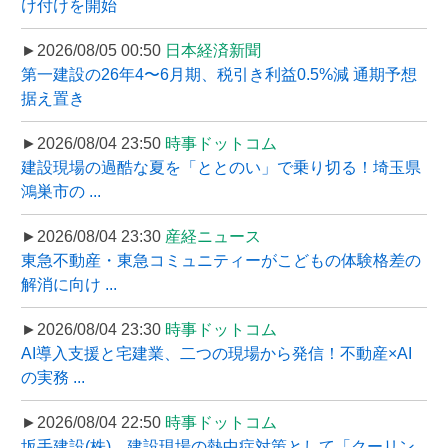
け付けを開始
►2026/08/05 00:50
日本経済新聞
第一建設の26年4〜6月期、税引き利益0.5%減 通期予想
据え置き
►2026/08/04 23:50
時事ドットコム
建設現場の過酷な夏を「ととのい」で乗り切る！埼玉県
鴻巣市の ...
►2026/08/04 23:30
産経ニュース
東急不動産・東急コミュニティーがこどもの体験格差の
解消に向け ...
►2026/08/04 23:30
時事ドットコム
AI導入支援と宅建業、二つの現場から発信！不動産×AI
の実務 ...
►2026/08/04 22:50
時事ドットコム
坂手建設(株)、建設現場の熱中症対策として「クーリン