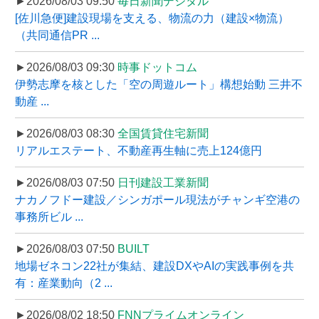
►2026/08/03 09:50
毎日新聞デジタル
[佐川急便]建設現場を支える、物流の力（建設×物流）
（共同通信PR ...
►2026/08/03 09:30
時事ドットコム
伊勢志摩を核とした「空の周遊ルート」構想始動 三井不
動産 ...
►2026/08/03 08:30
全国賃貸住宅新聞
リアルエステート、不動産再生軸に売上124億円
►2026/08/03 07:50
日刊建設工業新聞
ナカノフドー建設／シンガポール現法がチャンギ空港の
事務所ビル ...
►2026/08/03 07:50
BUILT
地場ゼネコン22社が集結、建設DXやAIの実践事例を共
有：産業動向（2 ...
►2026/08/02 18:50
FNNプライムオンライン