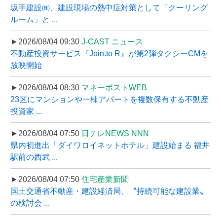
坂手建設㈱、建設現場の熱中症対策として「クーリング
ルーム」と ...
►2026/08/04 09:30
J-CAST ニュース
不動産投資サービス『Join.to R』が第2弾タクシーCMを
放映開始
►2026/08/04 08:30
マネーポストWEB
23区にマンションや一棟アパートを複数保有する不動産
投資家 ...
►2026/08/04 07:50
日テレNEWS NNN
県内初進出「ダイワロイネットホテル」建設始まる 福井
駅前の西武 ...
►2026/08/04 07:50
住宅産業新聞
国土交通省不動産・建設経済局、〝持続可能な建設業〟
の検討会 ...