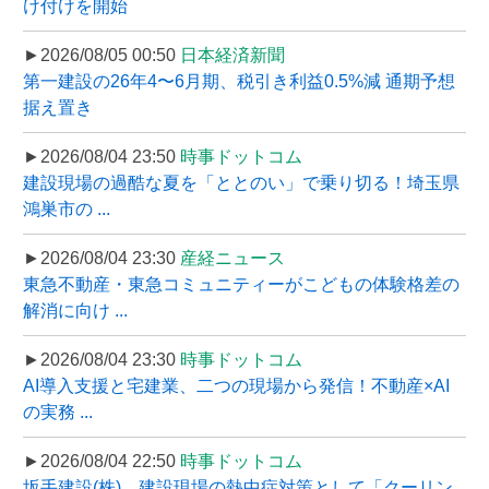
け付けを開始
►2026/08/05 00:50
日本経済新聞
第一建設の26年4〜6月期、税引き利益0.5%減 通期予想
据え置き
►2026/08/04 23:50
時事ドットコム
建設現場の過酷な夏を「ととのい」で乗り切る！埼玉県
鴻巣市の ...
►2026/08/04 23:30
産経ニュース
東急不動産・東急コミュニティーがこどもの体験格差の
解消に向け ...
►2026/08/04 23:30
時事ドットコム
AI導入支援と宅建業、二つの現場から発信！不動産×AI
の実務 ...
►2026/08/04 22:50
時事ドットコム
坂手建設(株)、建設現場の熱中症対策として「クーリン