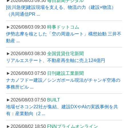
►2026/08/03 09:50
毎日新聞デジタル
[佐川急便]建設現場を支える、物流の力（建設×物流）
（共同通信PR ...
►2026/08/03 09:30
時事ドットコム
伊勢志摩を核とした「空の周遊ルート」構想始動 三井不
動産 ...
►2026/08/03 08:30
全国賃貸住宅新聞
リアルエステート、不動産再生軸に売上124億円
►2026/08/03 07:50
日刊建設工業新聞
ナカノフドー建設／シンガポール現法がチャンギ空港の
事務所ビル ...
►2026/08/03 07:50
BUILT
地場ゼネコン22社が集結、建設DXやAIの実践事例を共
有：産業動向（2 ...
►2026/08/02 18:50
FNNプライムオンライン