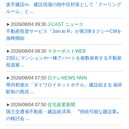
坂手建設㈱、建設現場の熱中症対策として「クーリング
ルーム」と ...
►2026/08/04 09:30
J-CAST ニュース
不動産投資サービス『Join.to R』が第2弾タクシーCMを
放映開始
►2026/08/04 08:30
マネーポストWEB
23区にマンションや一棟アパートを複数保有する不動産
投資家 ...
►2026/08/04 07:50
日テレNEWS NNN
県内初進出「ダイワロイネットホテル」建設始まる 福井
駅前の西武 ...
►2026/08/04 07:50
住宅産業新聞
国土交通省不動産・建設経済局、〝持続可能な建設業〟
の検討会 ...