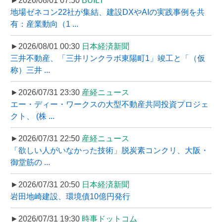
►2026/08/01 07:50
BUILT
地場ゼネコン22社が集結、建設DXやAIの実践事例を共
有：産業動向（1 ...
►2026/08/01 00:30
日本経済新聞
三井不動産、「三井リンクラボ東陽町1」竣工と「（仮
称）三井 ...
►2026/07/31 23:30
産経ニュース
エー・ディー・ワークスの大型不動産共同投資プロジェ
クト、 (株 ...
►2026/07/31 22:50
産経ニュース
「欲しい人がいなかった技術」脱炭素コンクリ、大阪・
御堂筋の ...
►2026/07/31 20:50
日本経済新聞
岩田地崎建設、環境債10億円発行
►2026/07/31 19:30
時事ドットコム