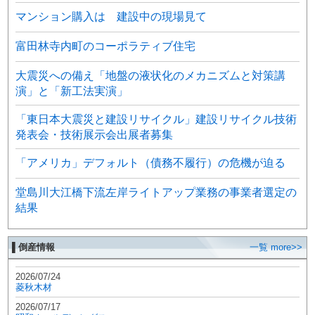
マンション購入は 建設中の現場見て
富田林寺内町のコーポラティブ住宅
大震災への備え「地盤の液状化のメカニズムと対策講
演」と「新工法実演」
「東日本大震災と建設リサイクル」建設リサイクル技術
発表会・技術展示会出展者募集
「アメリカ」デフォルト（債務不履行）の危機が迫る
堂島川大江橋下流左岸ライトアップ業務の事業者選定の
結果
▌倒産情報
一覧 more>>
2026/07/24
菱秋木材
2026/07/17