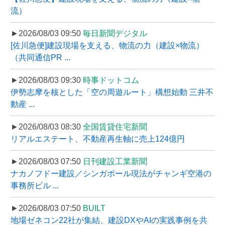
流）
►2026/08/03 09:50
毎日新聞デジタル
[佐川急便]建設現場を支える、物流の力（建設×物流）
（共同通信PR ...
►2026/08/03 09:30
時事ドットコム
伊勢志摩を核とした「空の周遊ルート」構想始動 三井不
動産 ...
►2026/08/03 08:30
全国賃貸住宅新聞
リアルエステート、不動産再生軸に売上124億円
►2026/08/03 07:50
日刊建設工業新聞
ナカノフドー建設／シンガポール現法がチャンギ空港の
事務所ビル ...
►2026/08/03 07:50
BUILT
地場ゼネコン22社が集結、建設DXやAIの実践事例を共