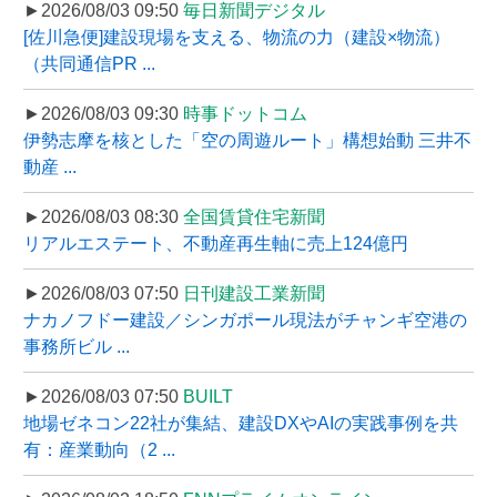
►2026/08/03 09:50
毎日新聞デジタル
[佐川急便]建設現場を支える、物流の力（建設×物流）
（共同通信PR ...
►2026/08/03 09:30
時事ドットコム
伊勢志摩を核とした「空の周遊ルート」構想始動 三井不
動産 ...
►2026/08/03 08:30
全国賃貸住宅新聞
リアルエステート、不動産再生軸に売上124億円
►2026/08/03 07:50
日刊建設工業新聞
ナカノフドー建設／シンガポール現法がチャンギ空港の
事務所ビル ...
►2026/08/03 07:50
BUILT
地場ゼネコン22社が集結、建設DXやAIの実践事例を共
有：産業動向（2 ...