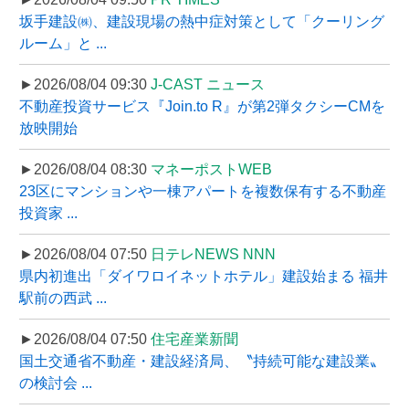
坂手建設㈱、建設現場の熱中症対策として「クーリング
ルーム」と ...
►2026/08/04 09:30
J-CAST ニュース
不動産投資サービス『Join.to R』が第2弾タクシーCMを
放映開始
►2026/08/04 08:30
マネーポストWEB
23区にマンションや一棟アパートを複数保有する不動産
投資家 ...
►2026/08/04 07:50
日テレNEWS NNN
県内初進出「ダイワロイネットホテル」建設始まる 福井
駅前の西武 ...
►2026/08/04 07:50
住宅産業新聞
国土交通省不動産・建設経済局、〝持続可能な建設業〟
の検討会 ...