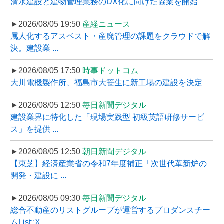
清水建設と建物管理業務のDX化に向けた協業を開始
►2026/08/05 19:50
産経ニュース
属人化するアスベスト・産廃管理の課題をクラウドで解
決。建設業 ...
►2026/08/05 17:50
時事ドットコム
大川電機製作所、福島市大笹生に新工場の建設を決定
►2026/08/05 12:50
毎日新聞デジタル
建設業界に特化した「現場実践型 初級英語研修サービ
ス」を提供 ...
►2026/08/05 12:50
朝日新聞デジタル
【東芝】経済産業省の令和7年度補正「次世代革新炉の
開発・建設に ...
►2026/08/05 09:30
毎日新聞デジタル
総合不動産のリストグループが運営するプロダンスチー
ムList::X ...