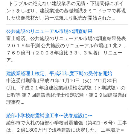
トラブルの絶えない建設業界の元請・下請関係にポイ
ントをしぼり、建設業法の基礎知識をミニドラマで再現
した映像教材が、第一法規より販売が開始された...
公共施設のリニューアル市場の調査結果
富士経済、公共施設のリニューアル市場の調査結果発表
２０１５年予測 公共施設のリニューアル市場は１兆２，
７６９億円（２００８年度比３３．３％増） リニュー
ア...
建設業経理士検定、平成21年度下期の受付を開始
申込受付期間は平成21年11月10日（火）?11月30日
(月)。 平成２１年度建設業経理検定試験（下期試験）の
日程等 第７回建設業経理士検定試験・第２９回建設業経
理事務...
綾部小学校耐震補強工事〜浅巻建設に〜
綾部市で入札の綾部小学校耐震補強（第421−６号）工事
は、２億1,800万円で浅巻建設に決定した。 工事場所＝