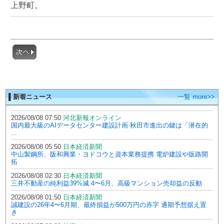
上野町。
▌新着ニュース
一覧 more>>
2026/08/08 07:50
河北新報オンライン
国内最大級のAIデータセンター建設計画 秋田市進出の鍵は「潜在的
...
2026/08/08 05:50
日本経済新聞
中山製鋼所、阪和興業・ヨドコウと資本業務提携 電炉建設や販路開
拓
2026/08/08 02:30
日本経済新聞
三井不動産の純利益39%減 4〜6月、高級マンション売却益の反動
2026/08/08 01:50
日本経済新聞
誠建設の26年4〜6月期、最終損益が500万円の赤字 通期予想据え置
き