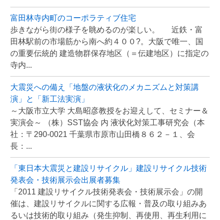
富田林寺内町のコーポラティブ住宅
歩きながら街の様子を眺めるのが楽しい。 近鉄・富
田林駅前の市場筋から南へ約４００?。大阪で唯一、国
の重要伝統的 建造物群保存地区（＝伝建地区）に指定の
寺内...
大震災への備え「地盤の液状化のメカニズムと対策講
演」と「新工法実演」
～大阪市立大学 大島昭彦教授をお迎えして、セミナー＆
実演会～ （株）SST協会 内 液状化対策工事研究会（本
社：〒290-0021 千葉県市原市山田橋８６２－１、会
長：...
「東日本大震災と建設リサイクル」建設リサイクル技術
発表会・技術展示会出展者募集
「2011 建設リサイクル技術発表会・技術展示会」の開
催は、建設リサイクルに関する広報・普及の取り組みあ
るいは技術的取り組み（発生抑制、再使用、再生利用に