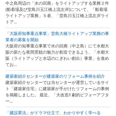
中之島周辺の「水の回廊」をライトアップする業務２件
(船着場及び堂島川玉江橋上流左岸)について、「船着場
ライトアップ業務」５者、「堂島川玉江橋上流左岸ライ
トア...
「大阪府知事重点事業」堂島大橋ライトアップ業務の事
業者の募集を開始
大阪府の知事重点事業で水の回廊（中之島）にて水都大
阪の新たな夜間景観の魅力が創造できるよう、「水都大
阪（ライトアップと水辺のにぎわい創出）事業」を進め
てお...
建築家紹介センターが建築家のリフォーム事例を紹介
建築家紹介センターでは当センターが運営しているサイ
ト「建築家住宅」に建築家が手がけたリフォームの事例
を掲載しました。 最近、「大改造!! 劇的ビフォーアフタ
ー...
「建設業法」がドラマ仕立で、わかりやすく学べる