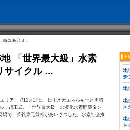
崎臨海部 J...
跡地 「世界最大級」水素
▌ト
サイクル ...
建
要
建
エリア」で11月27日、日本水素エネルギーと川崎
建
さ
ナル」起工式。「世界最大級」の液化水素貯蔵タン
現場で、菅義偉元首相があいさつした。水素社会推
建
や