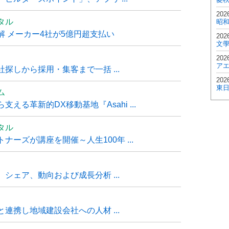
202
タル
昭
 メーカー4社が5億円超支払い
202
文
202
ア
探しから採用・集客まで一括 ...
202
東
ム
る革新的DX移動基地『Asahi ...
タル
ーズが講座を開催～人生100年 ...
シェア、動向および成長分析 ...
連携し地域建設会社への人材 ...