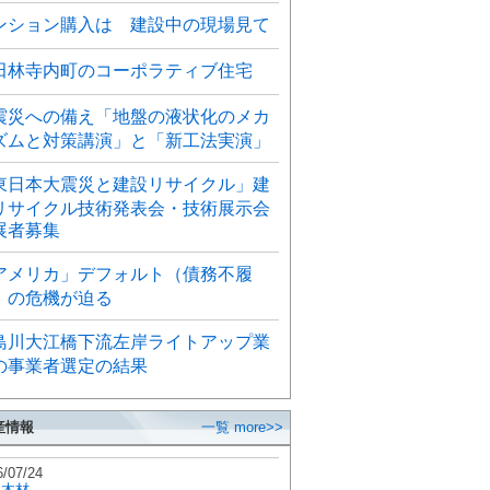
ンション購入は 建設中の現場見て
田林寺内町のコーポラティブ住宅
震災への備え「地盤の液状化のメカ
ズムと対策講演」と「新工法実演」
東日本大震災と建設リサイクル」建
リサイクル技術発表会・技術展示会
展者募集
アメリカ」デフォルト（債務不履
）の危機が迫る
島川大江橋下流左岸ライトアップ業
の事業者選定の結果
産情報
一覧 more>>
6/07/24
秋木材