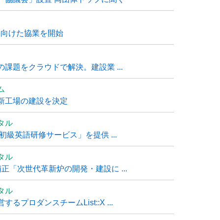
に向けた協業を開始
課題をクラウドで解決。建設業 ...
ム
新工場の建設を決定
タル
級英語研修サービス」を提供 ...
タル
「次世代革新炉の開発・建設に ...
タル
ロダンスチームList::X ...