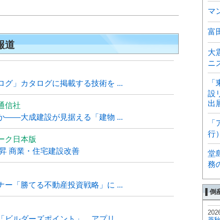
マ
富
報道
大
ニ
「
グ」カタログに掲載する技術を ...
設
出
通信社
――大成建設が見据える「建物 ...
「
行
ーク日本版
上昇 商業・住宅建設改善
堂
務
ー「勝てる不動産投資戦略」に ...
▌倒
202
ビルダーズポイント」、アプリ ...
菱