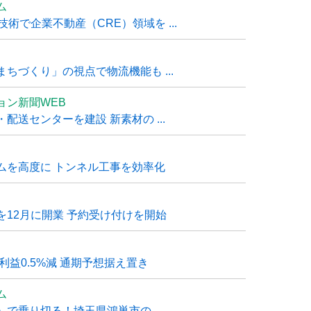
ム
技術で企業不動産（CRE）領域を ...
ちづくり」の視点で物流機能も ...
ョン新聞WEB
送センターを建設 新素材の ...
ムを高度に トンネル工事を効率化
12月に開業 予約受け付けを開始
利益0.5%減 通期予想据え置き
ム
で乗り切る！埼玉県鴻巣市の ...