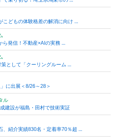
こどもの体験格差の解消に向け ...
ム
発信！不動産×AIの実務 ...
ム
策として「クーリングルーム ...
」に出展＜8/26～28＞
タル
大成建設が福島・田村で技術実証
紹介実績830名・定着率70％超 ...