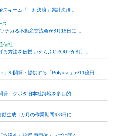
ーム「Fidii決済」累計決済 ...
ュース
ナガる不動産交流会が8月18日に ...
通信社
方法を伝授 いえらぶGROUPが8月 ...
e」を開発・提供する「Polyuse」が11億円 ...
発、クボタ旧本社跡地を多目的 ...
自動生成 1カ月の作業期間を3日に
「協議会」設置 両団体トップに聞く