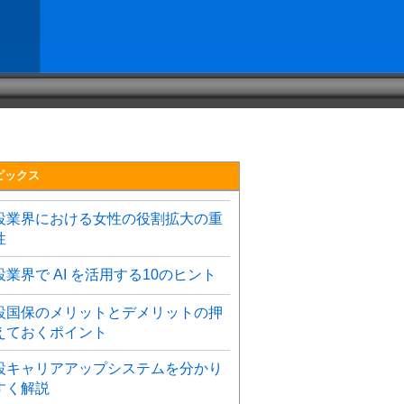
ピックス
設業界における女性の役割拡大の重
性
設業界で AI を活用する10のヒント
設国保のメリットとデメリットの押
えておくポイント
設キャリアアップシステムを分かり
すく解説