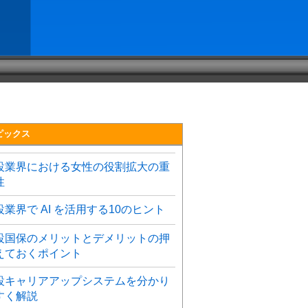
ピックス
設業界における女性の役割拡大の重
性
設業界で AI を活用する10のヒント
設国保のメリットとデメリットの押
えておくポイント
設キャリアアップシステムを分かり
すく解説