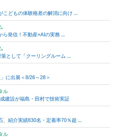
こどもの体験格差の解消に向け ...
ム
発信！不動産×AIの実務 ...
ム
策として「クーリングルーム ...
」に出展＜8/26～28＞
タル
大成建設が福島・田村で技術実証
紹介実績830名・定着率70％超 ...
タル