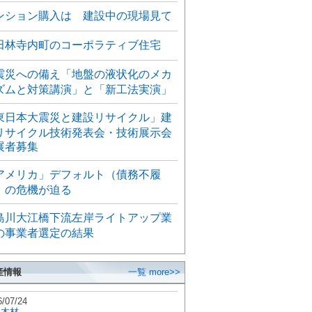
ンション購入は 建設中の現場見て
田林寺内町のコーポラティブ住宅
震災への備え「地盤の液状化のメカ
ズムと対策講演」と「新工法実演」
東日本大震災と建設リサイクル」建
リサイクル技術発表会・技術展示会
展者募集
アメリカ」デフォルト（債務不履
）の危機が迫る
島川大江橋下流左岸ライトアップ業
の事業者選定の結果
産情報
一覧 more>>
6/07/24
秋木材