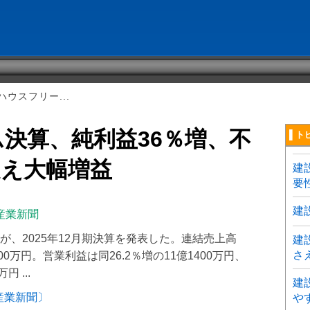
ウスフリー...
決算、純利益36％増、不
▌ト
捉え大幅増益
建
要
建
産業新聞
、2025年12月期決算を発表した。連結売上高
建
さ
00万円。営業利益は同26.2％増の11億1400万円、
 ...
建
産業新聞〕
や