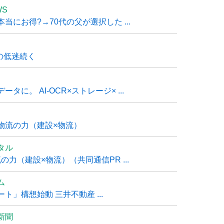
WS
にお得?→70代の父が選択した ...
の低迷続く
に。 AI-OCR×ストレージ× ...
物流の力（建設×物流）
タル
力（建設×物流）（共同通信PR ...
ム
」構想始動 三井不動産 ...
新聞