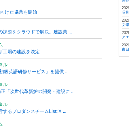
202
に向けた協業を開始
昭
202
文
課題をクラウドで解決。建設業 ...
202
ア
ム
202
東
新工場の建設を決定
タル
級英語研修サービス」を提供 ...
タル
「次世代革新炉の開発・建設に ...
タル
ロダンスチームList::X ...
ム