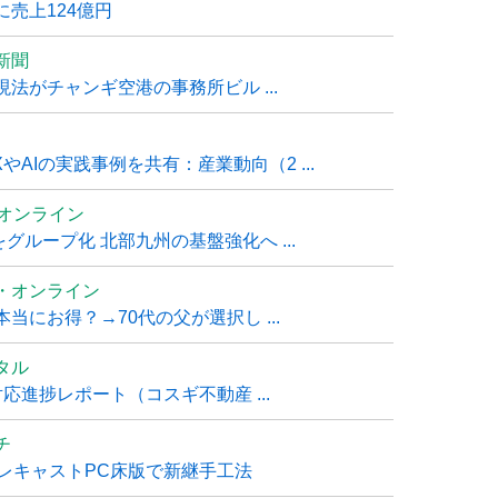
売上124億円
新聞
法がチャンギ空港の事務所ビル ...
AIの実践事例を共有：産業動向（2 ...
ムオンライン
グループ化 北部九州の基盤強化へ ...
・オンライン
にお得？→70代の父が選択し ...
タル
進捗レポート（コスギ不動産 ...
チ
レキャストPC床版で新継手工法