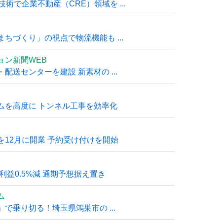
技術で企業不動産（CRE）領域を ...
ちづくり」の視点で物流機能も ...
ョン新聞WEB
送センターを建設 新素材の ...
ムを高度に トンネル工事を効率化
12月に開業 予約受け付けを開始
利益0.5%減 通期予想据え置き
ム
で乗り切る！埼玉県鴻巣市の ...