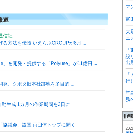
マ
報道
富
大
通信社
ニ
方法を伝授 いえらぶGROUPが8月 ...
「
設
出
e」を開発・提供する「Polyuse」が11億円 ...
「
行
発、クボタ旧本社跡地を多目的 ...
堂
務
自動生成 1カ月の作業期間を3日に
▌倒
「協議会」設置 両団体トップに聞く
202
菱