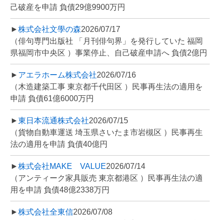
己破産を申請 負債29億9900万円
►
株式会社文學の森
2026/07/17
（俳句専門出版社 「月刊俳句界」を発行していた 福岡
県福岡市中央区 ）事業停止、自己破産申請へ 負債2億円
►
アエラホーム株式会社
2026/07/16
（木造建築工事 東京都千代田区 ）民事再生法の適用を
申請 負債61億6000万円
►
東日本流通株式会社
2026/07/15
（貨物自動車運送 埼玉県さいたま市岩槻区 ）民事再生
法の適用を申請 負債40億円
►
株式会社MAKE VALUE
2026/07/14
（アンティーク家具販売 東京都港区 ）民事再生法の適
用を申請 負債48億2338万円
►
株式会社全東信
2026/07/08