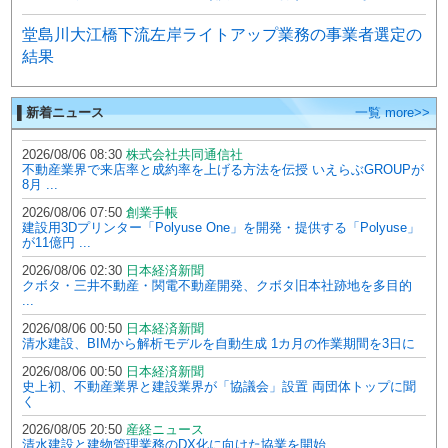
堂島川大江橋下流左岸ライトアップ業務の事業者選定の
結果
▌新着ニュース
一覧 more>>
2026/08/06 08:30
株式会社共同通信社
不動産業界で来店率と成約率を上げる方法を伝授 いえらぶGROUPが
8月 ...
2026/08/06 07:50
創業手帳
建設用3Dプリンター「Polyuse One」を開発・提供する「Polyuse」
が11億円 ...
2026/08/06 02:30
日本経済新聞
クボタ・三井不動産・関電不動産開発、クボタ旧本社跡地を多目的
...
2026/08/06 00:50
日本経済新聞
清水建設、BIMから解析モデルを自動生成 1カ月の作業期間を3日に
2026/08/06 00:50
日本経済新聞
史上初、不動産業界と建設業界が「協議会」設置 両団体トップに聞
く
2026/08/05 20:50
産経ニュース
清水建設と建物管理業務のDX化に向けた協業を開始