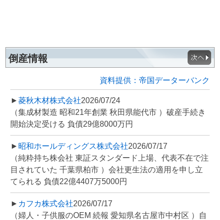
倒産情報
資料提供：帝国データーバンク
►
菱秋木材株式会社
2026/07/24
（集成材製造 昭和21年創業 秋田県能代市 ）破産手続き
開始決定受ける 負債29億8000万円
►
昭和ホールディングス株式会社
2026/07/17
（純粋持ち株会社 東証スタンダード上場、代表不在で注
目されていた 千葉県柏市 ）会社更生法の適用を申し立
てられる 負債22億4407万5000円
►
カフカ株式会社
2026/07/17
（婦人・子供服のOEM 続報 愛知県名古屋市中村区 ）自