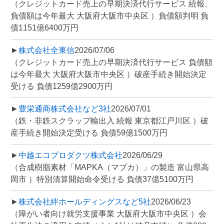
（クレジットカード売上の早期決済代行サービス 続報、
負債額は今年最大 大阪府大阪市中央区 ）負債額判明 負
債1151億6400万円
►
株式会社全東信
2026/07/06
（クレジットカード売上の早期決済代行サービス 負債額
は今年最大 大阪府大阪市中央区 ）破産手続き開始決定
受ける 負債1259億2900万円
►
豊栄通商株式会社など3社
2026/07/01
（鉄・非鉄スクラップ輸出入 続報 東京都江戸川区 ）破
産手続き開始決定受ける 負債59億1500万円
►
中越エコプロダクツ株式会社
2026/06/29
（合成樹脂素材「MAPKA（マプカ）」の製造 富山県高
岡市 ）特別清算開始命令受ける 負債37億5100万円
►
株式会社絆ホールディングスなど5社
2026/06/23
（障がい者向け就労支援事業 大阪府大阪市中央区 ）会