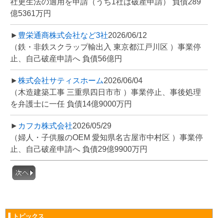
社更生法の適用を申請（うち1社は破産申請） 負債289
億5361万円
►
豊栄通商株式会社など3社
2026/06/12
（鉄・非鉄スクラップ輸出入 東京都江戸川区 ）事業停
止、自己破産申請へ 負債56億円
►
株式会社サティスホーム
2026/06/04
（木造建築工事 三重県四日市市 ）事業停止、事後処理
を弁護士に一任 負債14億9000万円
►
カフカ株式会社
2026/05/29
（婦人・子供服のOEM 愛知県名古屋市中村区 ）事業停
止、自己破産申請へ 負債29億9900万円
▌トピックス