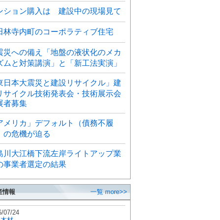
ンション購入は 建設中の現場見て
田林寺内町のコーポラティブ住宅
震災への備え「地盤の液状化のメカ
ズムと対策講演」と「新工法実演」
東日本大震災と建設リサイクル」建
リサイクル技術発表会・技術展示会
展者募集
アメリカ」デフォルト（債務不履
）の危機が迫る
島川大江橋下流左岸ライトアップ業
の事業者選定の結果
産情報
一覧 more>>
6/07/24
秋木材