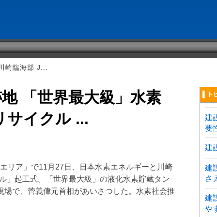
崎臨海部 J...
跡地 「世界最大級」水素
▌ト
サイクル ...
建
要
建
エリア」で11月27日、日本水素エネルギーと川崎
建
さ
ナル」起工式。「世界最大級」の液化水素貯蔵タン
現場で、菅義偉元首相があいさつした。水素社会推
建
や