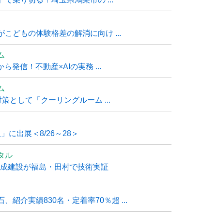
こどもの体験格差の解消に向け ...
ム
発信！不動産×AIの実務 ...
ム
策として「クーリングルーム ...
」に出展＜8/26～28＞
タル
大成建設が福島・田村で技術実証
紹介実績830名・定着率70％超 ...