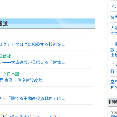
マ
富
報道
大
ニ
「
グ」カタログに掲載する技術を ...
設
出
通信社
――大成建設が見据える「建物 ...
「
行
ーク日本版
上昇 商業・住宅建設改善
堂
務
ー「勝てる不動産投資戦略」に ...
▌倒
202
ビルダーズポイント」、アプリ ...
菱