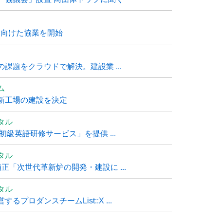
に向けた協業を開始
課題をクラウドで解決。建設業 ...
ム
新工場の建設を決定
タル
級英語研修サービス」を提供 ...
タル
「次世代革新炉の開発・建設に ...
タル
ロダンスチームList::X ...