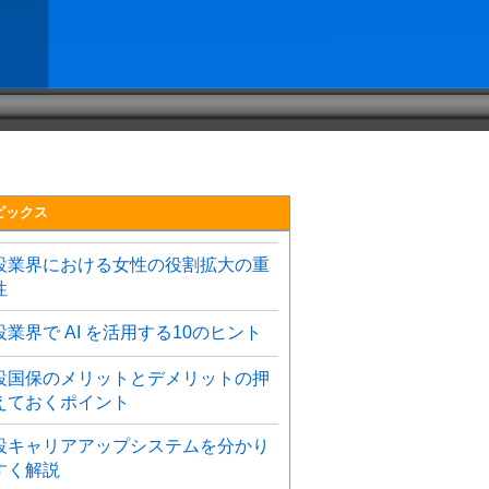
ピックス
設業界における女性の役割拡大の重
性
設業界で AI を活用する10のヒント
設国保のメリットとデメリットの押
えておくポイント
設キャリアアップシステムを分かり
すく解説