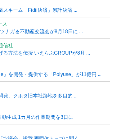
ーム「Fidii決済」累計決済 ...
ュース
ナガる不動産交流会が8月18日に ...
通信社
方法を伝授 いえらぶGROUPが8月 ...
e」を開発・提供する「Polyuse」が11億円 ...
発、クボタ旧本社跡地を多目的 ...
自動生成 1カ月の作業期間を3日に
「協議会」設置 両団体トップに聞く