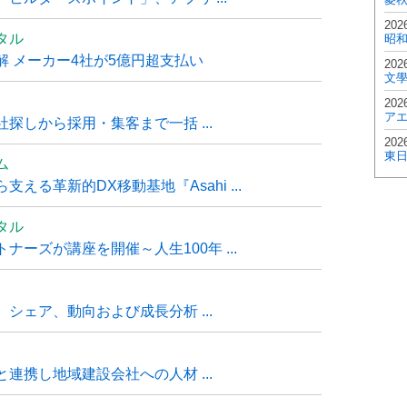
202
タル
昭
 メーカー4社が5億円超支払い
202
文
202
ア
探しから採用・集客まで一括 ...
202
東
ム
る革新的DX移動基地『Asahi ...
タル
ーズが講座を開催～人生100年 ...
シェア、動向および成長分析 ...
連携し地域建設会社への人材 ...