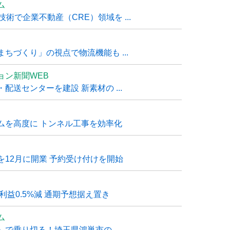
ム
技術で企業不動産（CRE）領域を ...
ちづくり」の視点で物流機能も ...
ョン新聞WEB
送センターを建設 新素材の ...
ムを高度に トンネル工事を効率化
12月に開業 予約受け付けを開始
利益0.5%減 通期予想据え置き
ム
で乗り切る！埼玉県鴻巣市の ...