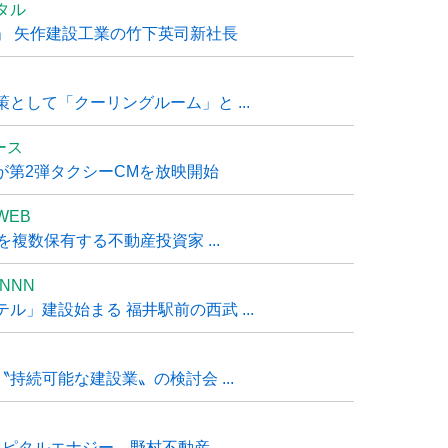
タル
」 矢作建設工業の竹下英司新社長
として「クーリングルーム」と ...
ュース
R』が第2弾タクシーCMを放映開始
WEB
複数保有する不動産投資家 ...
NNN
」建設始まる 福井駅前の西武 ...
持続可能な建設業〟の検討会 ...
タルエナジー、野村不動産 ...