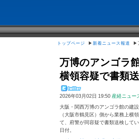
トップページ
▶
新着ニュース報道
▶万
万博のアンゴラ
横領容疑で書類
2026年03月02日 19:50
産経ニュー
大阪・関西万博のアンゴラ館の建設
（大阪市鶴見区）側から業務上横領
て、府警が同容疑で書類送検してい
日付。