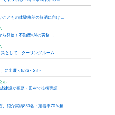
こどもの体験格差の解消に向け ...
ム
発信！不動産×AIの実務 ...
ム
策として「クーリングルーム ...
」に出展＜8/26～28＞
タル
大成建設が福島・田村で技術実証
紹介実績830名・定着率70％超 ...