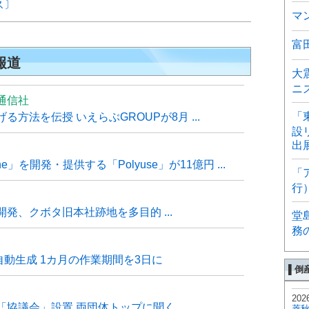
ス〕
マ
富
報道
大
ニ
通信社
「
方法を伝授 いえらぶGROUPが8月 ...
設
出
e」を開発・提供する「Polyuse」が11億円 ...
「
行
発、クボタ旧本社跡地を多目的 ...
堂
務
自動生成 1カ月の作業期間を3日に
▌倒
202
「協議会」設置 両団体トップに聞く
菱