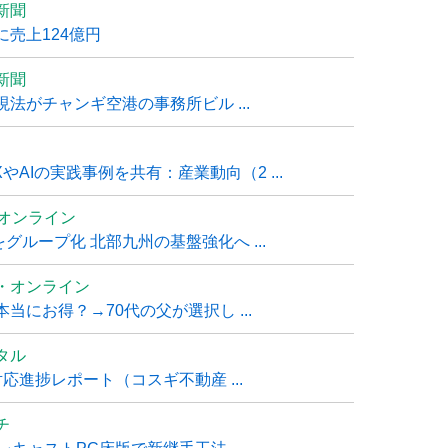
新聞
売上124億円
新聞
法がチャンギ空港の事務所ビル ...
AIの実践事例を共有：産業動向（2 ...
ムオンライン
グループ化 北部九州の基盤強化へ ...
・オンライン
にお得？→70代の父が選択し ...
タル
進捗レポート（コスギ不動産 ...
チ