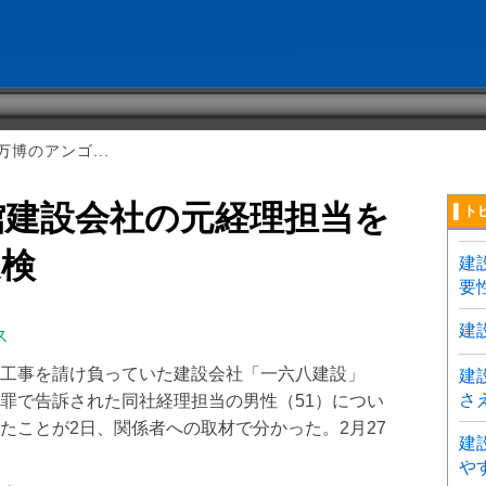
博のアンゴ...
館建設会社の元経理担当を
▌ト
送検
建
要
建
ス
工事を請け負っていた建設会社「一六八建設」
建
さ
罪で告訴された同社経理担当の男性（51）につい
たことが2日、関係者への取材で分かった。2月27
建
や