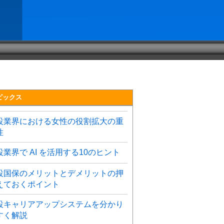
ピックス
設業界における女性の役割拡大の重
性
設業界で AI を活用する10のヒント
設国保のメリットとデメリットの押
えておくポイント
設キャリアアップシステムを分かり
すく解説