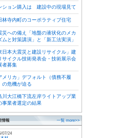
ンション購入は 建設中の現場見て
田林寺内町のコーポラティブ住宅
震災への備え「地盤の液状化のメカ
ズムと対策講演」と「新工法実演」
東日本大震災と建設リサイクル」建
リサイクル技術発表会・技術展示会
展者募集
アメリカ」デフォルト（債務不履
）の危機が迫る
島川大江橋下流左岸ライトアップ業
の事業者選定の結果
産情報
一覧 more>>
6/07/24
秋木材