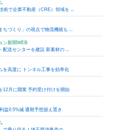
ム
技術で企業不動産（CRE）領域を ...
ちづくり」の視点で物流機能も ...
ョン新聞WEB
送センターを建設 新素材の ...
ムを高度に トンネル工事を効率化
12月に開業 予約受け付けを開始
利益0.5%減 通期予想据え置き
ム
で乗り切る！埼玉県鴻巣市の ...