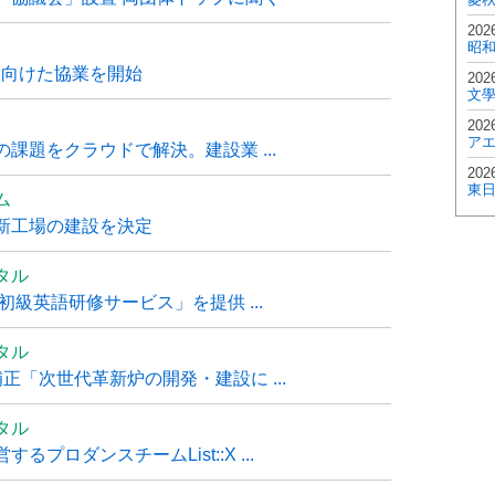
202
昭
に向けた協業を開始
202
文
202
ア
課題をクラウドで解決。建設業 ...
202
東
ム
新工場の建設を決定
タル
級英語研修サービス」を提供 ...
タル
「次世代革新炉の開発・建設に ...
タル
ロダンスチームList::X ...