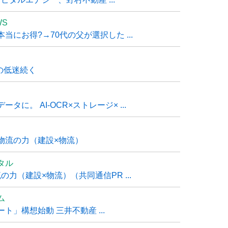
WS
にお得?→70代の父が選択した ...
の低迷続く
に。 AI-OCR×ストレージ× ...
物流の力（建設×物流）
タル
力（建設×物流）（共同通信PR ...
ム
」構想始動 三井不動産 ...