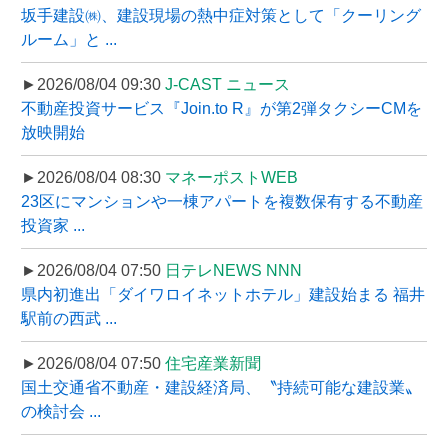
坂手建設㈱、建設現場の熱中症対策として「クーリング
ルーム」と ...
►2026/08/04 09:30
J-CAST ニュース
不動産投資サービス『Join.to R』が第2弾タクシーCMを
放映開始
►2026/08/04 08:30
マネーポストWEB
23区にマンションや一棟アパートを複数保有する不動産
投資家 ...
►2026/08/04 07:50
日テレNEWS NNN
県内初進出「ダイワロイネットホテル」建設始まる 福井
駅前の西武 ...
►2026/08/04 07:50
住宅産業新聞
国土交通省不動産・建設経済局、〝持続可能な建設業〟
の検討会 ...