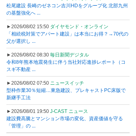
松尾建設 長崎のゼネコン吉川HDをグループ化 北部九州
の基盤強化へ ...
►2026/08/02 15:50
ダイヤモンド・オンライン
「相続税対策でアパート建設」は本当にお得？→70代の
父が選択し ...
►2026/08/02 08:30
毎日新聞デジタル
令和8年熊本地震発生に伴う当社対応進捗レポート（コ
スギ不動産 ...
►2026/08/02 07:50
ニュースイッチ
型枠作業30％短縮…東急建設、プレキャストPC床版で
新継手工法
►2026/08/01 19:50
J-CAST ニュース
建設費高騰とマンション市場の変化、資産価値を守る
「管理」の ...