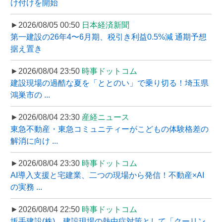
け付けを開始
►2026/08/05 00:50
日本経済新聞
第一建設の26年4〜6月期、税引き利益0.5%減 通期予想
据え置き
►2026/08/04 23:50
時事ドットコム
建設現場の過酷な夏を「ととのい」で乗り切る！埼玉県
鴻巣市の ...
►2026/08/04 23:30
産経ニュース
東急不動産・東急コミュニティーがこどもの体験格差の
解消に向け ...
►2026/08/04 23:30
時事ドットコム
AI導入支援と宅建業、二つの現場から発信！不動産×AI
の実務 ...
►2026/08/04 22:50
時事ドットコム
坂手建設(株)、建設現場の熱中症対策として「クーリン