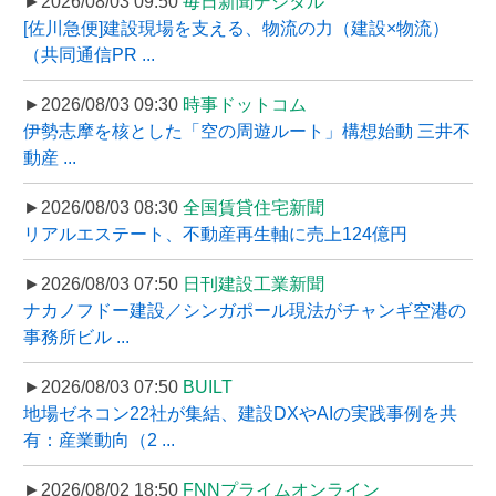
►2026/08/03 09:50
毎日新聞デジタル
[佐川急便]建設現場を支える、物流の力（建設×物流）
（共同通信PR ...
►2026/08/03 09:30
時事ドットコム
伊勢志摩を核とした「空の周遊ルート」構想始動 三井不
動産 ...
►2026/08/03 08:30
全国賃貸住宅新聞
リアルエステート、不動産再生軸に売上124億円
►2026/08/03 07:50
日刊建設工業新聞
ナカノフドー建設／シンガポール現法がチャンギ空港の
事務所ビル ...
►2026/08/03 07:50
BUILT
地場ゼネコン22社が集結、建設DXやAIの実践事例を共
有：産業動向（2 ...
►2026/08/02 18:50
FNNプライムオンライン