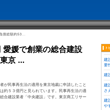
債総額約53...
円 愛媛で創業の総合建設
▌ト
 ...
建
要
建
者が民事再生法の適用を東京地裁に申請したこと
建
さ
は約５３億円と見られています。民事再生法の適
総合建設業者「中央建設」です。東京商工リサー
建
や