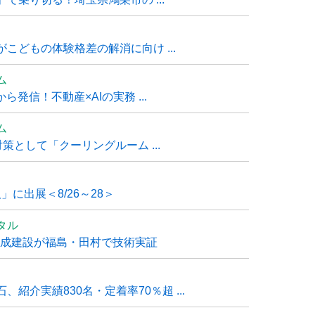
こどもの体験格差の解消に向け ...
ム
発信！不動産×AIの実務 ...
ム
策として「クーリングルーム ...
」に出展＜8/26～28＞
タル
大成建設が福島・田村で技術実証
紹介実績830名・定着率70％超 ...