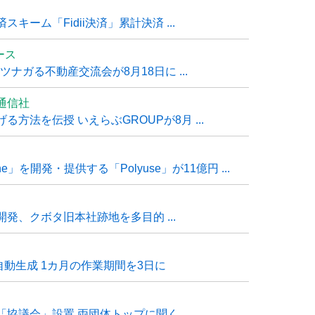
ーム「Fidii決済」累計決済 ...
ュース
ナガる不動産交流会が8月18日に ...
通信社
方法を伝授 いえらぶGROUPが8月 ...
e」を開発・提供する「Polyuse」が11億円 ...
発、クボタ旧本社跡地を多目的 ...
自動生成 1カ月の作業期間を3日に
「協議会」設置 両団体トップに聞く