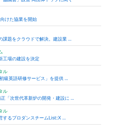
に向けた協業を開始
課題をクラウドで解決。建設業 ...
ム
新工場の建設を決定
タル
級英語研修サービス」を提供 ...
タル
「次世代革新炉の開発・建設に ...
タル
ロダンスチームList::X ...