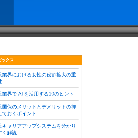
ピックス
設業界における女性の役割拡大の重
性
設業界で AI を活用する10のヒント
設国保のメリットとデメリットの押
えておくポイント
設キャリアアップシステムを分かり
すく解説