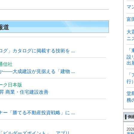
〕
マ
富
報道
大
ニ
「
グ」カタログに掲載する技術を ...
設
出
通信社
――大成建設が見据える「建物 ...
「
行
ーク日本版
上昇 商業・住宅建設改善
堂
務
ー「勝てる不動産投資戦略」に ...
▌倒
202
ビルダーズポイント」、アプリ ...
菱