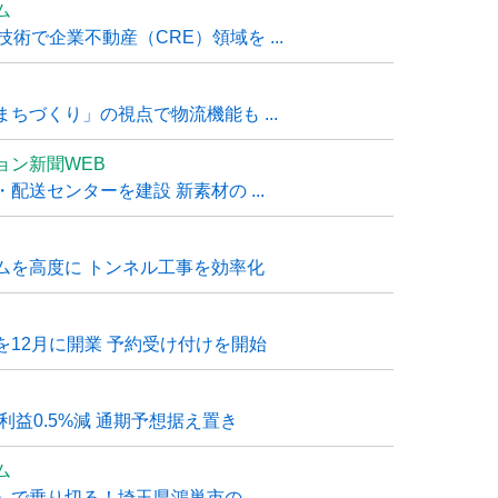
ム
技術で企業不動産（CRE）領域を ...
ちづくり」の視点で物流機能も ...
ョン新聞WEB
送センターを建設 新素材の ...
ムを高度に トンネル工事を効率化
12月に開業 予約受け付けを開始
利益0.5%減 通期予想据え置き
ム
で乗り切る！埼玉県鴻巣市の ...