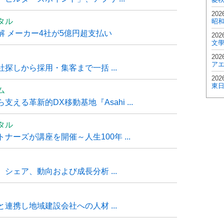
202
タル
昭
 メーカー4社が5億円超支払い
202
文
202
ア
探しから採用・集客まで一括 ...
202
東
ム
る革新的DX移動基地『Asahi ...
タル
ーズが講座を開催～人生100年 ...
シェア、動向および成長分析 ...
連携し地域建設会社への人材 ...