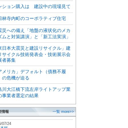
ンション購入は 建設中の現場見て
田林寺内町のコーポラティブ住宅
震災への備え「地盤の液状化のメカ
ズムと対策講演」と「新工法実演」
東日本大震災と建設リサイクル」建
リサイクル技術発表会・技術展示会
展者募集
アメリカ」デフォルト（債務不履
）の危機が迫る
島川大江橋下流左岸ライトアップ業
の事業者選定の結果
産情報
一覧 more>>
6/07/24
秋木材