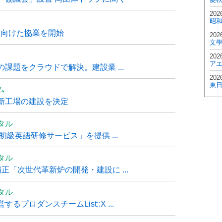
202
昭
に向けた協業を開始
202
文
202
ア
課題をクラウドで解決。建設業 ...
202
東
ム
新工場の建設を決定
タル
級英語研修サービス」を提供 ...
タル
「次世代革新炉の開発・建設に ...
タル
ロダンスチームList::X ...