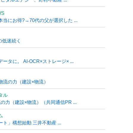
WS
にお得?→70代の父が選択した ...
の低迷続く
に。 AI-OCR×ストレージ× ...
物流の力（建設×物流）
タル
力（建設×物流）（共同通信PR ...
ム
」構想始動 三井不動産 ...