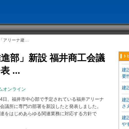
アリーナ建...
進部」新設 福井商工会議
▌ト
...
建
要
建
ムオンライン
4日、福井市中心部で予定されている福井アリーナ
建
さ
会議所に専門の部署を新設したと発表しました。
達をはじめあらゆる関連業務に対応する方針で
建
や