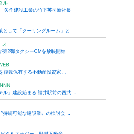
タル
」 矢作建設工業の竹下英司新社長
として「クーリングルーム」と ...
ュース
R』が第2弾タクシーCMを放映開始
WEB
複数保有する不動産投資家 ...
NNN
」建設始まる 福井駅前の西武 ...
持続可能な建設業〟の検討会 ...
タルエナジー、野村不動産 ...