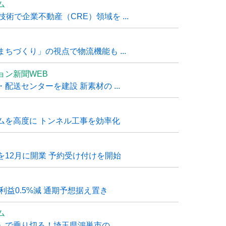
ム
技術で企業不動産（CRE）領域を ...
ちづくり」の視点で物流機能も ...
ョン新聞WEB
送センターを建設 新素材の ...
ムを高度に トンネル工事を効率化
12月に開業 予約受け付けを開始
利益0.5%減 通期予想据え置き
ム
で乗り切る！埼玉県鴻巣市の ...