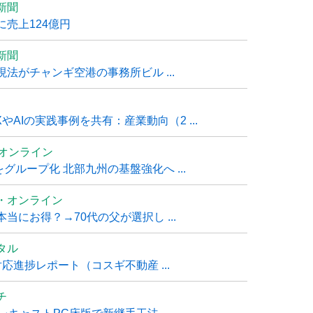
新聞
売上124億円
新聞
法がチャンギ空港の事務所ビル ...
AIの実践事例を共有：産業動向（2 ...
ムオンライン
グループ化 北部九州の基盤強化へ ...
・オンライン
にお得？→70代の父が選択し ...
タル
進捗レポート（コスギ不動産 ...
チ