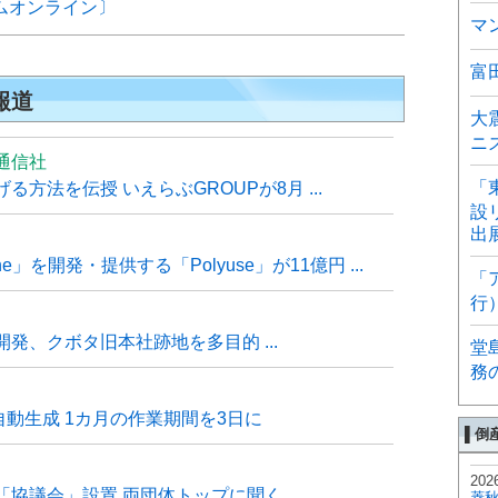
イムオンライン〕
マ
富
報道
大
ニ
通信社
「
方法を伝授 いえらぶGROUPが8月 ...
設
出
e」を開発・提供する「Polyuse」が11億円 ...
「
行
発、クボタ旧本社跡地を多目的 ...
堂
務
自動生成 1カ月の作業期間を3日に
▌倒
202
「協議会」設置 両団体トップに聞く
菱