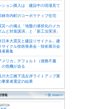
ンション購入は 建設中の現場見て
田林寺内町のコーポラティブ住宅
震災への備え「地盤の液状化のメカ
ズムと対策講演」と「新工法実演」
東日本大震災と建設リサイクル」建
リサイクル技術発表会・技術展示会
展者募集
アメリカ」デフォルト（債務不履
）の危機が迫る
島川大江橋下流左岸ライトアップ業
の事業者選定の結果
産情報
一覧 more>>
6/07/24
秋木材