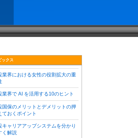
ピックス
設業界における女性の役割拡大の重
性
設業界で AI を活用する10のヒント
設国保のメリットとデメリットの押
えておくポイント
設キャリアアップシステムを分かり
すく解説