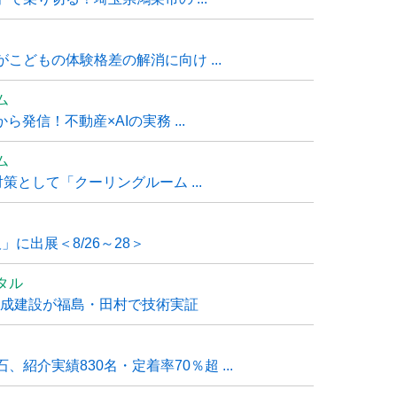
こどもの体験格差の解消に向け ...
ム
発信！不動産×AIの実務 ...
ム
策として「クーリングルーム ...
」に出展＜8/26～28＞
タル
大成建設が福島・田村で技術実証
紹介実績830名・定着率70％超 ...