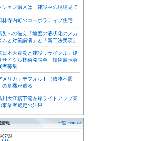
ンション購入は 建設中の現場見て
田林寺内町のコーポラティブ住宅
震災への備え「地盤の液状化のメカ
ズムと対策講演」と「新工法実演」
東日本大震災と建設リサイクル」建
リサイクル技術発表会・技術展示会
展者募集
アメリカ」デフォルト（債務不履
）の危機が迫る
島川大江橋下流左岸ライトアップ業
の事業者選定の結果
産情報
一覧 more>>
6/07/24
秋木材