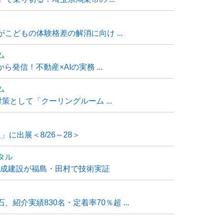
こどもの体験格差の解消に向け ...
ム
発信！不動産×AIの実務 ...
ム
策として「クーリングルーム ...
」に出展＜8/26～28＞
タル
大成建設が福島・田村で技術実証
紹介実績830名・定着率70％超 ...