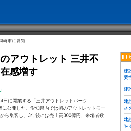
崎市に愛知...
のアウトレット 三井不
▌ト
存在感増す
建
要
建
N
月4日に開業する「三井アウトレットパーク
建
さ
係者に公開した。愛知県内では初のアウトレットモー
から集客し、3年後には売上高300億円、来場者数
建
や