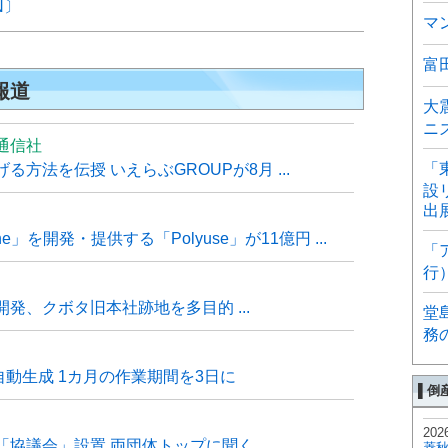
N〕
マ
富
報道
大
ニ
通信社
「
方法を伝授 いえらぶGROUPが8月 ...
設
出
e」を開発・提供する「Polyuse」が11億円 ...
「
行
発、クボタ旧本社跡地を多目的 ...
堂
務
自動生成 1カ月の作業期間を3日に
▌倒
202
「協議会」設置 両団体トップに聞く
菱