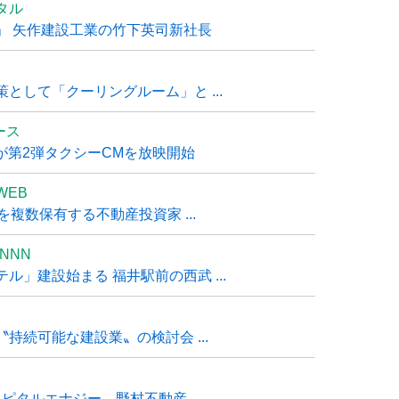
タル
」 矢作建設工業の竹下英司新社長
として「クーリングルーム」と ...
ュース
R』が第2弾タクシーCMを放映開始
WEB
複数保有する不動産投資家 ...
NNN
」建設始まる 福井駅前の西武 ...
持続可能な建設業〟の検討会 ...
タルエナジー、野村不動産 ...