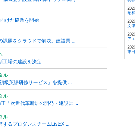
202
昭
に向けた協業を開始
202
文
202
ア
課題をクラウドで解決。建設業 ...
202
東
ム
新工場の建設を決定
タル
級英語研修サービス」を提供 ...
タル
「次世代革新炉の開発・建設に ...
タル
ロダンスチームList::X ...