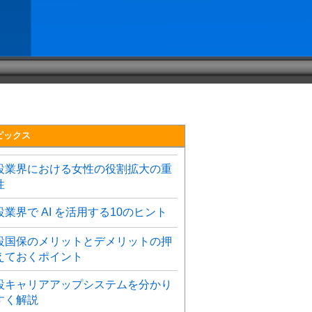
ピックス
設業界における女性の役割拡大の重
性
設業界で AI を活用する10のヒント
設国保のメリットとデメリットの押
えておくポイント
設キャリアアップシステムを分かり
すく解説