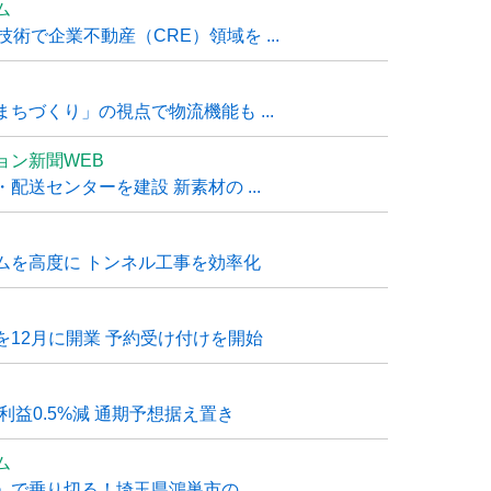
ム
技術で企業不動産（CRE）領域を ...
ちづくり」の視点で物流機能も ...
ョン新聞WEB
送センターを建設 新素材の ...
ムを高度に トンネル工事を効率化
12月に開業 予約受け付けを開始
利益0.5%減 通期予想据え置き
ム
で乗り切る！埼玉県鴻巣市の ...