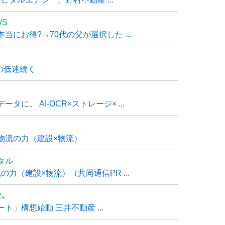
WS
にお得?→70代の父が選択した ...
の低迷続く
に。 AI-OCR×ストレージ× ...
物流の力（建設×物流）
タル
力（建設×物流）（共同通信PR ...
ム
」構想始動 三井不動産 ...