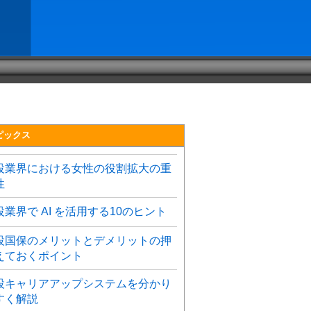
ピックス
設業界における女性の役割拡大の重
性
設業界で AI を活用する10のヒント
設国保のメリットとデメリットの押
えておくポイント
設キャリアアップシステムを分かり
すく解説