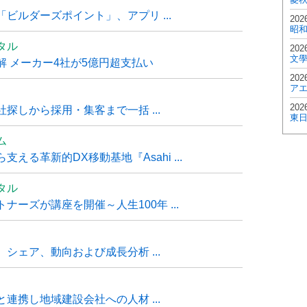
ビルダーズポイント」、アプリ ...
202
昭
タル
202
文
 メーカー4社が5億円超支払い
202
ア
202
探しから採用・集客まで一括 ...
東
ム
る革新的DX移動基地『Asahi ...
タル
ーズが講座を開催～人生100年 ...
シェア、動向および成長分析 ...
連携し地域建設会社への人材 ...