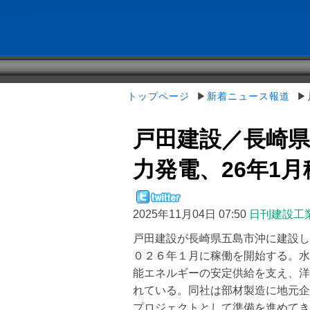
トップページ
▶
新着ニュース報道
▶戸
戸田建設／長崎
力発電、26年1
2025年11月04日 07:50
日刊建設工
戸田建設が長崎県五島市沖に建設し
０２６年１月に稼働を開始する。水
能エネルギーの安定供給を支え、洋
れている。同社は部材製造に地元企
プロジェクトとして準備を進めてきた