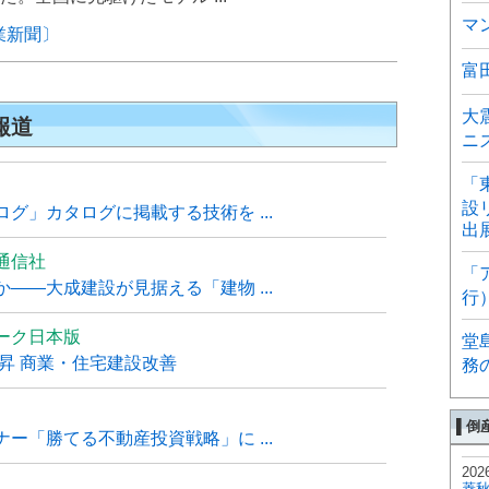
マ
業新聞〕
富
大
報道
ニ
「
設
グ」カタログに掲載する技術を ...
出
通信社
「
――大成建設が見据える「建物 ...
行
ーク日本版
堂
上昇 商業・住宅建設改善
務
▌倒
ー「勝てる不動産投資戦略」に ...
202
菱