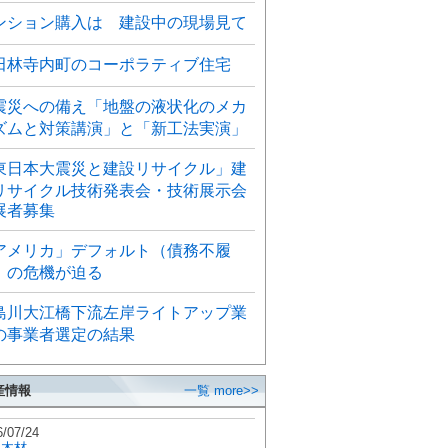
ンション購入は 建設中の現場見て
田林寺内町のコーポラティブ住宅
震災への備え「地盤の液状化のメカ
ズムと対策講演」と「新工法実演」
東日本大震災と建設リサイクル」建
リサイクル技術発表会・技術展示会
展者募集
アメリカ」デフォルト（債務不履
）の危機が迫る
島川大江橋下流左岸ライトアップ業
の事業者選定の結果
産情報
一覧 more>>
6/07/24
秋木材