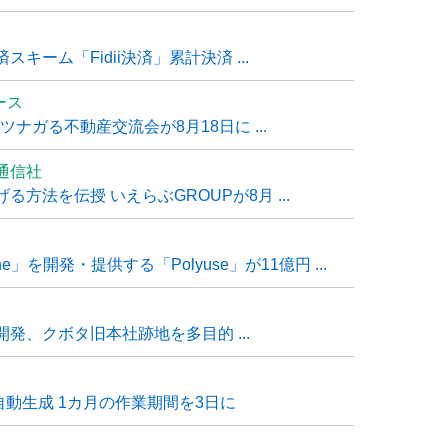
ーム「Fidii決済」累計決済 ...
ュース
ナガる不動産交流会が8月18日に ...
通信社
方法を伝授 いえらぶGROUPが8月 ...
e」を開発・提供する「Polyuse」が11億円 ...
発、クボタ旧本社跡地を多目的 ...
自動生成 1カ月の作業期間を3日に