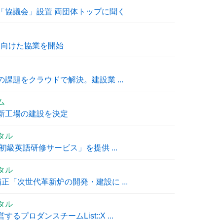
「協議会」設置 両団体トップに聞く
に向けた協業を開始
課題をクラウドで解決。建設業 ...
ム
新工場の建設を決定
タル
級英語研修サービス」を提供 ...
タル
「次世代革新炉の開発・建設に ...
タル
ロダンスチームList::X ...