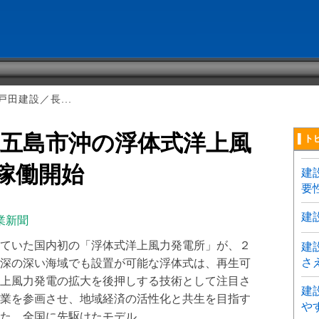
田建設／長...
県五島市沖の浮体式洋上風
▌ト
月稼働開始
建
要
建
業新聞
ていた国内初の「浮体式洋上風力発電所」が、２
建
さ
深の深い海域でも設置が可能な浮体式は、再生可
上風力発電の拡大を後押しする技術として注目さ
建
業を参画させ、地域経済の活性化と共生を目指す
や
。全国に先駆けたモデル ...