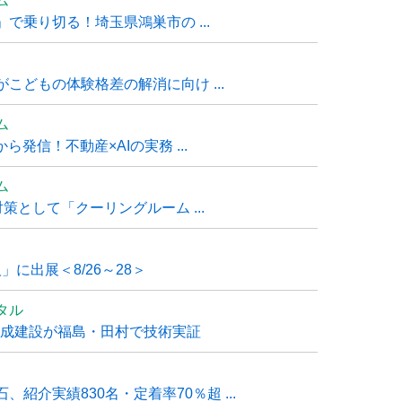
ム
で乗り切る！埼玉県鴻巣市の ...
こどもの体験格差の解消に向け ...
ム
発信！不動産×AIの実務 ...
ム
策として「クーリングルーム ...
」に出展＜8/26～28＞
タル
大成建設が福島・田村で技術実証
紹介実績830名・定着率70％超 ...