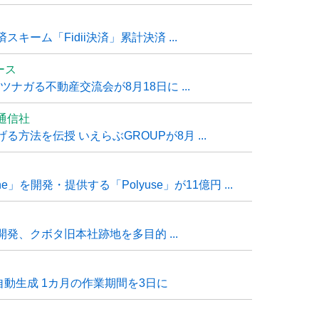
ーム「Fidii決済」累計決済 ...
ュース
ナガる不動産交流会が8月18日に ...
通信社
方法を伝授 いえらぶGROUPが8月 ...
e」を開発・提供する「Polyuse」が11億円 ...
発、クボタ旧本社跡地を多目的 ...
自動生成 1カ月の作業期間を3日に