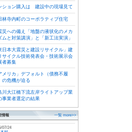
ンション購入は 建設中の現場見て
田林寺内町のコーポラティブ住宅
震災への備え「地盤の液状化のメカ
ズムと対策講演」と「新工法実演」
東日本大震災と建設リサイクル」建
リサイクル技術発表会・技術展示会
展者募集
アメリカ」デフォルト（債務不履
）の危機が迫る
島川大江橋下流左岸ライトアップ業
の事業者選定の結果
産情報
一覧 more>>
6/07/24
秋木材