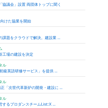
「協議会」設置 両団体トップに聞く
に向けた協業を開始
課題をクラウドで解決。建設業 ...
ム
新工場の建設を決定
タル
級英語研修サービス」を提供 ...
タル
「次世代革新炉の開発・建設に ...
タル
ロダンスチームList::X ...