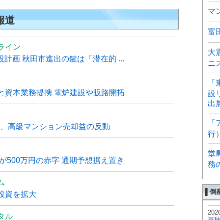
マ
報道
富
ライン
大
計画 秋田市進出の鍵は「潜在的 ...
ニ
「
と資本業務提携 電炉建設や販路開拓
設
出
「
6月、高級マンション売却益の反動
行
堂
が500万円の赤字 通期予想据え置き
務
ム
▌倒
投資を拡大
202
タル
菱