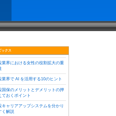
ピックス
設業界における女性の役割拡大の重
性
設業界で AI を活用する10のヒント
設国保のメリットとデメリットの押
えておくポイント
設キャリアアップシステムを分かり
すく解説