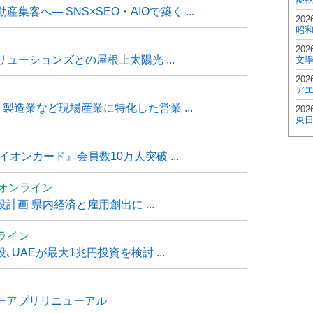
客へ― SNS×SEO・AIOで築く ...
202
昭
202
ューションズとの屋根上太陽光 ...
文
202
ア
・製造業など現場産業に特化した営業 ...
202
東
オンカード』会員数10万人突破 ...
ムオンライン
計画 県内経済と雇用創出に ...
ライン
UAEが最大1兆円投資を検討 ...
ナーアプリリニューアル