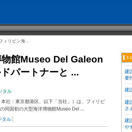
ィリピン海...
Museo Del Galeon
▌ト
パートナーと ...
建
要
建
ジタル
、本社：東京都港区、以下「当社」）は、フィリピ
建
さ
初の大型海洋博物館Museo Del ...
ジタル〕
建
や