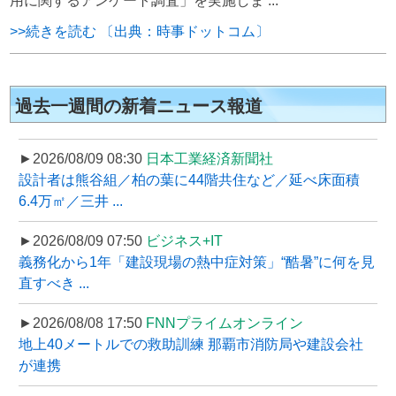
用に関するアンケート調査」を実施しま ...
>>続きを読む 〔出典：時事ドットコム〕
過去一週間の新着ニュース報道
►2026/08/09 08:30
日本工業経済新聞社
設計者は熊谷組／柏の葉に44階共住など／延べ床面積
6.4万㎡／三井 ...
►2026/08/09 07:50
ビジネス+IT
義務化から1年「建設現場の熱中症対策」“酷暑”に何を見
直すべき ...
►2026/08/08 17:50
FNNプライムオンライン
地上40メートルでの救助訓練 那覇市消防局や建設会社
が連携