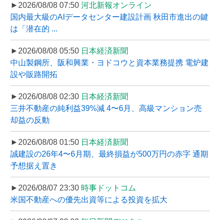
►2026/08/08 07:50
河北新報オンライン
国内最大級のAIデータセンター建設計画 秋田市進出の鍵
は「潜在的 ...
►2026/08/08 05:50
日本経済新聞
中山製鋼所、阪和興業・ヨドコウと資本業務提携 電炉建
設や販路開拓
►2026/08/08 02:30
日本経済新聞
三井不動産の純利益39%減 4〜6月、高級マンション売
却益の反動
►2026/08/08 01:50
日本経済新聞
誠建設の26年4〜6月期、最終損益が500万円の赤字 通期
予想据え置き
►2026/08/07 23:30
時事ドットコム
米国不動産への優先出資等による投資を拡大