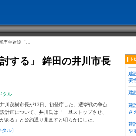
庁舎建設「...
討する」 鉾田の井川市長
▌ト
建
要
建
ジタル
井川茂樹市長が13日、初登庁した。選挙戦の争点
建
さ
設計画について、井川氏は「一旦ストップさせ、
がある」と公約通り見直すと明らかにした。
建
ジタル〕
や