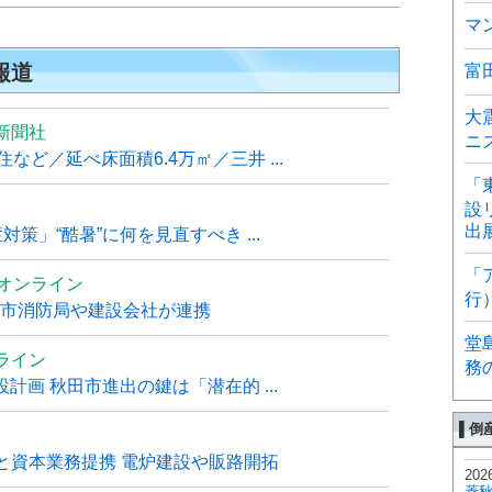
マ
報道
富
大
新聞社
ニ
ど／延べ床面積6.4万㎡／三井 ...
「
設
出
策」“酷暑”に何を見直すべき ...
「
ムオンライン
行
覇市消防局や建設会社が連携
堂
ライン
務
計画 秋田市進出の鍵は「潜在的 ...
▌倒
と資本業務提携 電炉建設や販路開拓
202
菱