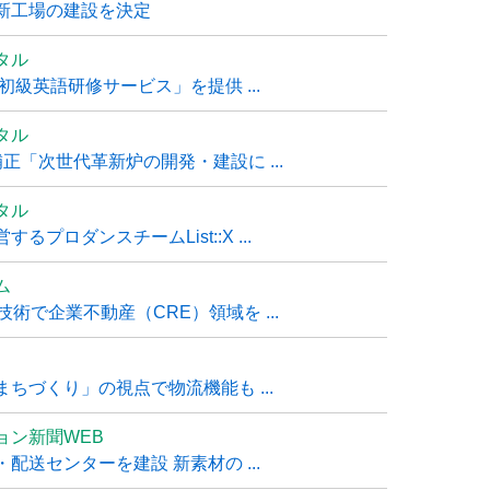
新工場の建設を決定
タル
級英語研修サービス」を提供 ...
タル
「次世代革新炉の開発・建設に ...
タル
ロダンスチームList::X ...
ム
技術で企業不動産（CRE）領域を ...
ちづくり」の視点で物流機能も ...
ョン新聞WEB
送センターを建設 新素材の ...