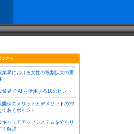
ピックス
設業界における女性の役割拡大の重
性
設業界で AI を活用する10のヒント
設国保のメリットとデメリットの押
えておくポイント
設キャリアアップシステムを分かり
すく解説