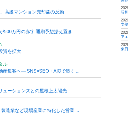
202
6月、高級マンション売却益の反動
昭
202
文
が500万円の赤字 通期予想据え置き
202
ア
ム
202
東
投資を拡大
タル
客へ― SNS×SEO・AIOで築く ...
ューションズとの屋根上太陽光 ...
・製造業など現場産業に特化した営業 ...