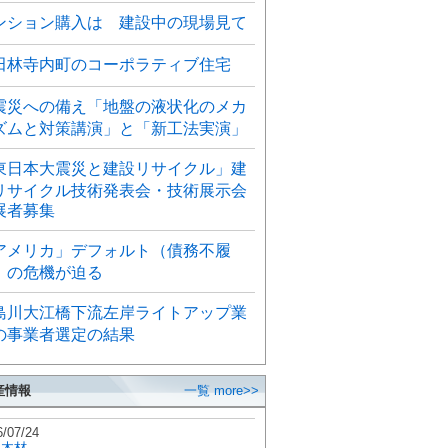
ンション購入は 建設中の現場見て
田林寺内町のコーポラティブ住宅
震災への備え「地盤の液状化のメカ
ズムと対策講演」と「新工法実演」
東日本大震災と建設リサイクル」建
リサイクル技術発表会・技術展示会
展者募集
アメリカ」デフォルト（債務不履
）の危機が迫る
島川大江橋下流左岸ライトアップ業
の事業者選定の結果
産情報
一覧 more>>
6/07/24
秋木材