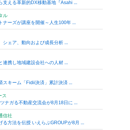
る革新的DX移動基地『Asahi ...
タル
ーズが講座を開催～人生100年 ...
シェア、動向および成長分析 ...
連携し地域建設会社への人材 ...
ーム「Fidii決済」累計決済 ...
ュース
ナガる不動産交流会が8月18日に ...
通信社
方法を伝授 いえらぶGROUPが8月 ...