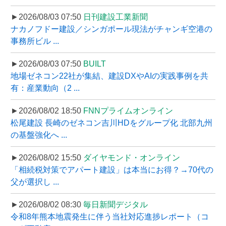
►2026/08/03 07:50
日刊建設工業新聞
ナカノフドー建設／シンガポール現法がチャンギ空港の
事務所ビル ...
►2026/08/03 07:50
BUILT
地場ゼネコン22社が集結、建設DXやAIの実践事例を共
有：産業動向（2 ...
►2026/08/02 18:50
FNNプライムオンライン
松尾建設 長崎のゼネコン吉川HDをグループ化 北部九州
の基盤強化へ ...
►2026/08/02 15:50
ダイヤモンド・オンライン
「相続税対策でアパート建設」は本当にお得？→70代の
父が選択し ...
►2026/08/02 08:30
毎日新聞デジタル
令和8年熊本地震発生に伴う当社対応進捗レポート（コ