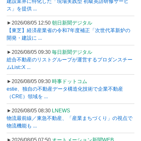
建設業界に特化した「現場実践型 初級英語研修サービ
ス」を提供 ...
►2026/08/05 12:50
朝日新聞デジタル
【東芝】経済産業省の令和7年度補正「次世代革新炉の
開発・建設に ...
►2026/08/05 09:30
毎日新聞デジタル
総合不動産のリストグループが運営するプロダンスチー
ムList::X ...
►2026/08/05 09:30
時事ドットコム
estie、独自の不動産データ構造化技術で企業不動産
（CRE）領域を ...
►2026/08/05 08:30
LNEWS
物流最前線／東急不動産、「産業まちづくり」の視点で
物流機能も ...
►2026/08/05 07:50
オートメーション新聞WEB