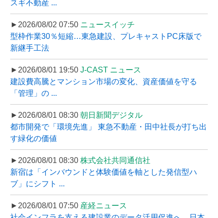
スギ不動産 ...
►2026/08/02 07:50
ニュースイッチ
型枠作業30％短縮…東急建設、プレキャストPC床版で
新継手工法
►2026/08/01 19:50
J-CAST ニュース
建設費高騰とマンション市場の変化、資産価値を守る
「管理」の ...
►2026/08/01 08:30
朝日新聞デジタル
都市開発で「環境先進」 東急不動産・田中社長が打ち出
す緑化の価値
►2026/08/01 08:30
株式会社共同通信社
新宿は「インバウンドと体験価値を軸とした発信型ハ
ブ」にシフト ...
►2026/08/01 07:50
産経ニュース
社会インフラを支える建設業のデータ活用促進へ、日本