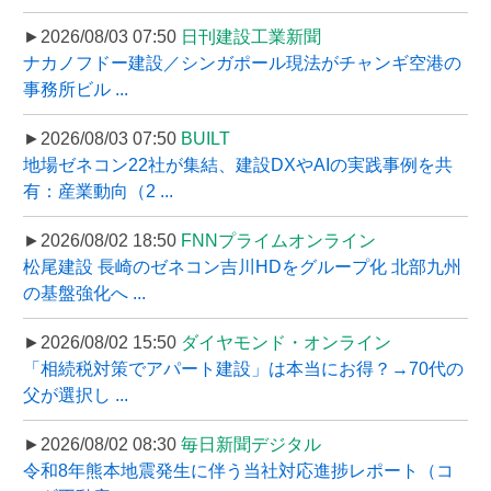
►2026/08/03 07:50
日刊建設工業新聞
ナカノフドー建設／シンガポール現法がチャンギ空港の
事務所ビル ...
►2026/08/03 07:50
BUILT
地場ゼネコン22社が集結、建設DXやAIの実践事例を共
有：産業動向（2 ...
►2026/08/02 18:50
FNNプライムオンライン
松尾建設 長崎のゼネコン吉川HDをグループ化 北部九州
の基盤強化へ ...
►2026/08/02 15:50
ダイヤモンド・オンライン
「相続税対策でアパート建設」は本当にお得？→70代の
父が選択し ...
►2026/08/02 08:30
毎日新聞デジタル
令和8年熊本地震発生に伴う当社対応進捗レポート（コ