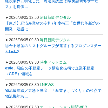
建設業界に特化した「現場実践型 初級英語研修サービ
ス」を提供 ...
►2026/08/05 12:50
朝日新聞デジタル
【東芝】経済産業省の令和7年度補正「次世代革新炉の
開発・建設に ...
►2026/08/05 09:30
毎日新聞デジタル
総合不動産のリストグループが運営するプロダンスチー
ムList::X ...
►2026/08/05 09:30
時事ドットコム
estie、独自の不動産データ構造化技術で企業不動産
（CRE）領域を ...
►2026/08/05 08:30
LNEWS
物流最前線／東急不動産、「産業まちづくり」の視点で
物流機能も ...
►2026/08/05 07:50
オートメーション新聞WEB