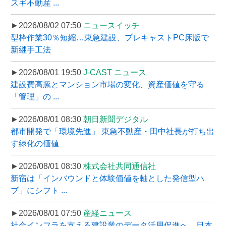
スギ不動産 ...
►2026/08/02 07:50
ニュースイッチ
型枠作業30％短縮…東急建設、プレキャストPC床版で
新継手工法
►2026/08/01 19:50
J-CAST ニュース
建設費高騰とマンション市場の変化、資産価値を守る
「管理」の ...
►2026/08/01 08:30
朝日新聞デジタル
都市開発で「環境先進」 東急不動産・田中社長が打ち出
す緑化の価値
►2026/08/01 08:30
株式会社共同通信社
新宿は「インバウンドと体験価値を軸とした発信型ハ
ブ」にシフト ...
►2026/08/01 07:50
産経ニュース
社会インフラを支える建設業のデータ活用促進へ、日本