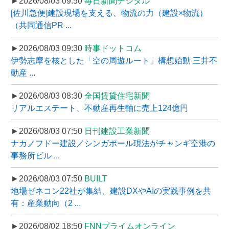
►2026/08/03 09:50
毎日新聞デジタル
[佐川急便]建設現場を支える、物流の力（建設×物流）
（共同通信PR ...
►2026/08/03 09:30
時事ドットコム
伊勢志摩を核とした「空の周遊ルート」構想始動 三井不
動産 ...
►2026/08/03 08:30
全国賃貸住宅新聞
リアルエステート、不動産再生軸に売上124億円
►2026/08/03 07:50
日刊建設工業新聞
ナカノフドー建設／シンガポール現法がチャンギ空港の
事務所ビル ...
►2026/08/03 07:50
BUILT
地場ゼネコン22社が集結、建設DXやAIの実践事例を共
有：産業動向（2 ...
►2026/08/02 18:50
FNNプライムオンライン