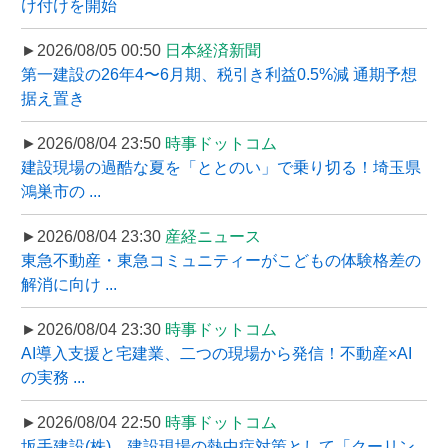
け付けを開始
►2026/08/05 00:50
日本経済新聞
第一建設の26年4〜6月期、税引き利益0.5%減 通期予想
据え置き
►2026/08/04 23:50
時事ドットコム
建設現場の過酷な夏を「ととのい」で乗り切る！埼玉県
鴻巣市の ...
►2026/08/04 23:30
産経ニュース
東急不動産・東急コミュニティーがこどもの体験格差の
解消に向け ...
►2026/08/04 23:30
時事ドットコム
AI導入支援と宅建業、二つの現場から発信！不動産×AI
の実務 ...
►2026/08/04 22:50
時事ドットコム
坂手建設(株)、建設現場の熱中症対策として「クーリン