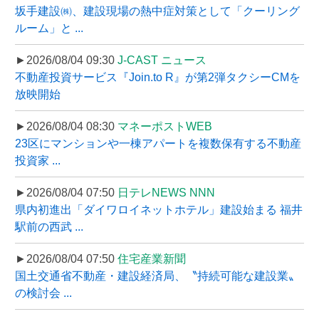
坂手建設㈱、建設現場の熱中症対策として「クーリング
ルーム」と ...
►2026/08/04 09:30
J-CAST ニュース
不動産投資サービス『Join.to R』が第2弾タクシーCMを
放映開始
►2026/08/04 08:30
マネーポストWEB
23区にマンションや一棟アパートを複数保有する不動産
投資家 ...
►2026/08/04 07:50
日テレNEWS NNN
県内初進出「ダイワロイネットホテル」建設始まる 福井
駅前の西武 ...
►2026/08/04 07:50
住宅産業新聞
国土交通省不動産・建設経済局、〝持続可能な建設業〟
の検討会 ...