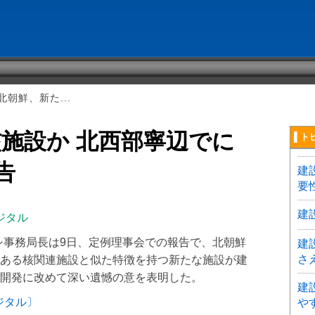
朝鮮、新た...
施設か 北西部寧辺でに
▌ト
告
建
要
建
ジタル
ッシ事務局長は9日、定例理事会での報告で、北朝鮮
建
さ
ある核関連施設と似た特徴を持つ新たな施設が建
開発に改めて深い遺憾の意を表明した。
建
ジタル〕
や