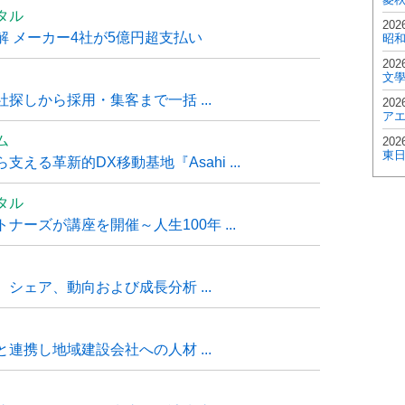
タル
202
 メーカー4社が5億円超支払い
昭
202
文
探しから採用・集客まで一括 ...
202
ア
ム
202
東
る革新的DX移動基地『Asahi ...
タル
ーズが講座を開催～人生100年 ...
シェア、動向および成長分析 ...
連携し地域建設会社への人材 ...