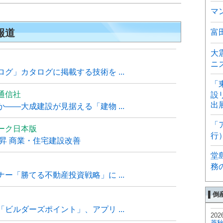
マ
報道
富
大
ニ
グ」カタログに掲載する技術を ...
「
通信社
設
出
――大成建設が見据える「建物 ...
「
ーク日本版
行
上昇 商業・住宅建設改善
堂
務
ー「勝てる不動産投資戦略」に ...
▌倒
ビルダーズポイント」、アプリ ...
202
菱