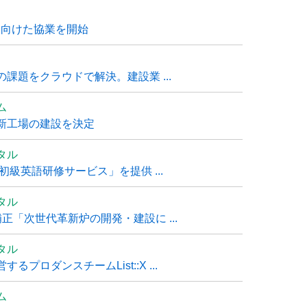
に向けた協業を開始
課題をクラウドで解決。建設業 ...
ム
新工場の建設を決定
タル
級英語研修サービス」を提供 ...
タル
「次世代革新炉の開発・建設に ...
タル
ロダンスチームList::X ...
ム