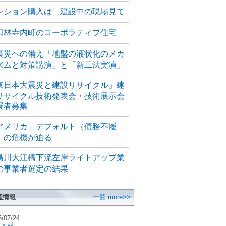
ンション購入は 建設中の現場見て
田林寺内町のコーポラティブ住宅
震災への備え「地盤の液状化のメカ
ズムと対策講演」と「新工法実演」
東日本大震災と建設リサイクル」建
リサイクル技術発表会・技術展示会
展者募集
アメリカ」デフォルト（債務不履
）の危機が迫る
島川大江橋下流左岸ライトアップ業
の事業者選定の結果
産情報
一覧 more>>
6/07/24
秋木材