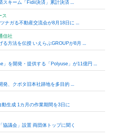
ーム「Fidii決済」累計決済 ...
ュース
ナガる不動産交流会が8月18日に ...
通信社
方法を伝授 いえらぶGROUPが8月 ...
e」を開発・提供する「Polyuse」が11億円 ...
発、クボタ旧本社跡地を多目的 ...
自動生成 1カ月の作業期間を3日に
「協議会」設置 両団体トップに聞く