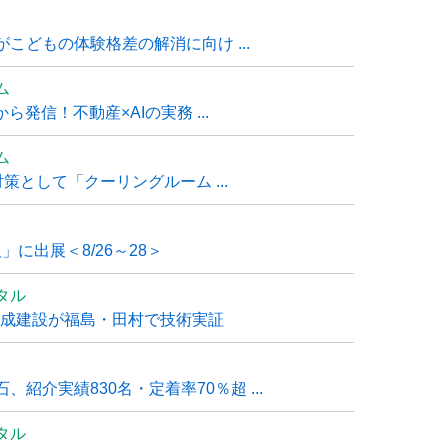
こどもの体験格差の解消に向け ...
ム
発信！不動産×AIの実務 ...
ム
策として「クーリングルーム ...
」に出展＜8/26～28＞
タル
大成建設が福島・田村で技術実証
紹介実績830名・定着率70％超 ...
タル