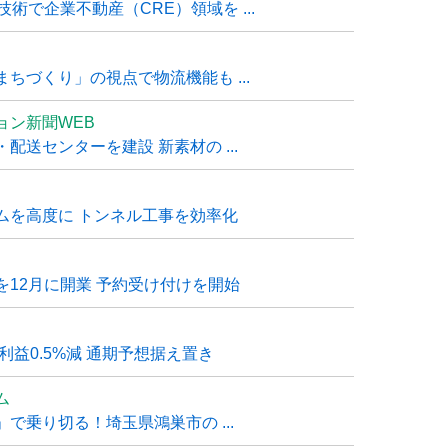
技術で企業不動産（CRE）領域を ...
ちづくり」の視点で物流機能も ...
ョン新聞WEB
送センターを建設 新素材の ...
ムを高度に トンネル工事を効率化
12月に開業 予約受け付けを開始
利益0.5%減 通期予想据え置き
ム
で乗り切る！埼玉県鴻巣市の ...