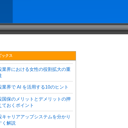
ピックス
設業界における女性の役割拡大の重
性
設業界で AI を活用する10のヒント
設国保のメリットとデメリットの押
えておくポイント
設キャリアアップシステムを分かり
すく解説