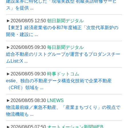
建設業界に特化した「現場実践型 初級英語研修サービ
ス」を提供 ...
►2026/08/05 12:50
朝日新聞デジタル
【東芝】経済産業省の令和7年度補正「次世代革新炉の
開発・建設に ...
►2026/08/05 09:30
毎日新聞デジタル
総合不動産のリストグループが運営するプロダンスチー
ムList::X ...
►2026/08/05 09:30
時事ドットコム
estie、独自の不動産データ構造化技術で企業不動産
（CRE）領域を ...
►2026/08/05 08:30
LNEWS
物流最前線／東急不動産、「産業まちづくり」の視点で
物流機能も ...
►2026/08/05 07:50
オートメーション新聞WEB