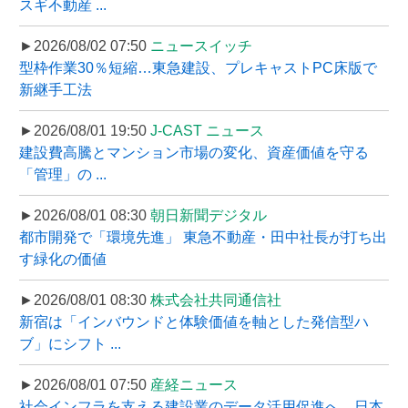
スギ不動産 ...
►2026/08/02 07:50
ニュースイッチ
型枠作業30％短縮…東急建設、プレキャストPC床版で
新継手工法
►2026/08/01 19:50
J-CAST ニュース
建設費高騰とマンション市場の変化、資産価値を守る
「管理」の ...
►2026/08/01 08:30
朝日新聞デジタル
都市開発で「環境先進」 東急不動産・田中社長が打ち出
す緑化の価値
►2026/08/01 08:30
株式会社共同通信社
新宿は「インバウンドと体験価値を軸とした発信型ハ
ブ」にシフト ...
►2026/08/01 07:50
産経ニュース
社会インフラを支える建設業のデータ活用促進へ、日本