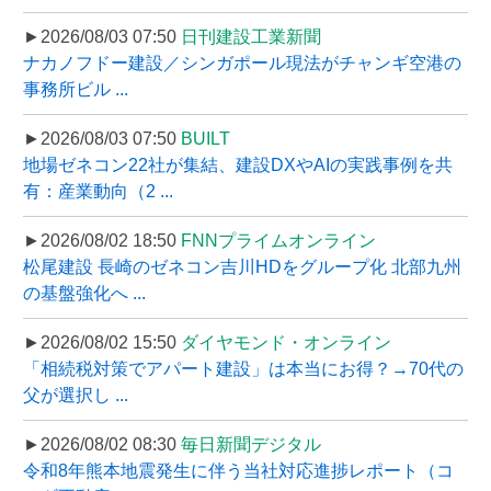
►2026/08/03 07:50
日刊建設工業新聞
ナカノフドー建設／シンガポール現法がチャンギ空港の
事務所ビル ...
►2026/08/03 07:50
BUILT
地場ゼネコン22社が集結、建設DXやAIの実践事例を共
有：産業動向（2 ...
►2026/08/02 18:50
FNNプライムオンライン
松尾建設 長崎のゼネコン吉川HDをグループ化 北部九州
の基盤強化へ ...
►2026/08/02 15:50
ダイヤモンド・オンライン
「相続税対策でアパート建設」は本当にお得？→70代の
父が選択し ...
►2026/08/02 08:30
毎日新聞デジタル
令和8年熊本地震発生に伴う当社対応進捗レポート（コ