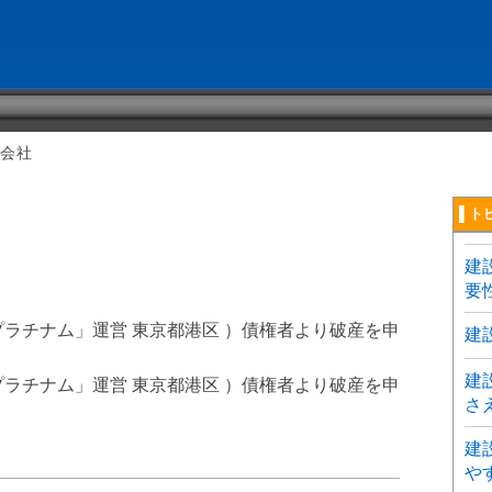
式会社
▌ト
建
要
プラチナム」運営 東京都港区 ）債権者より破産を申
建
建
プラチナム」運営 東京都港区 ）債権者より破産を申
さ
建
〕
や