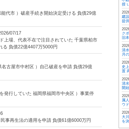
授 
2026
県能代市 ）破産手続き開始決定受ける 負債29億
建設
提供
2026
2026/07/17
ク
旧本
ド上場、代表不在で注目されていた 千葉県柏市
2026
負債22億4407万5000円
清水
月の
2026
県名古屋市中村区 ）自己破産を申請 負債29億
史
置 
2026
清
開
を発行していた 福岡県福岡市中央区 ）事業停
2026
属
ウド
2026
16
大
民事再生法の適用を申請 負債61億6000万円
を