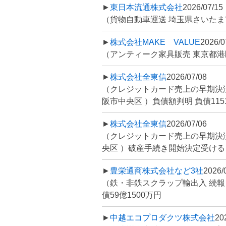
►
東日本流通株式会社
2026/07/15
（貨物自動車運送 埼玉県さいたま
►
株式会社MAKE VALUE
2026/0
（アンティーク家具販売 東京都港区
►
株式会社全東信
2026/07/08
（クレジットカード売上の早期決
阪市中央区 ）負債額判明 負債1151
►
株式会社全東信
2026/07/06
（クレジットカード売上の早期決
央区 ）破産手続き開始決定受ける 負
►
豊栄通商株式会社など3社
2026/
（鉄・非鉄スクラップ輸出入 続報
債59億1500万円
►
中越エコプロダクツ株式会社
20