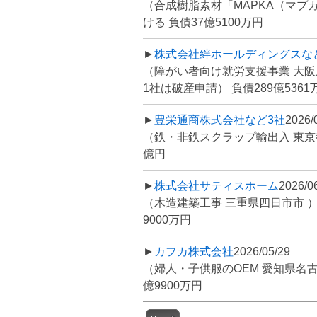
（合成樹脂素材「MAPKA（マプ
ける 負債37億5100万円
►
株式会社絆ホールディングスな
（障がい者向け就労支援事業 大
1社は破産申請） 負債289億5361
►
豊栄通商株式会社など3社
2026/
（鉄・非鉄スクラップ輸出入 東京
億円
►
株式会社サティスホーム
2026/0
（木造建築工事 三重県四日市市 
9000万円
►
カフカ株式会社
2026/05/29
（婦人・子供服のOEM 愛知県名
億9900万円