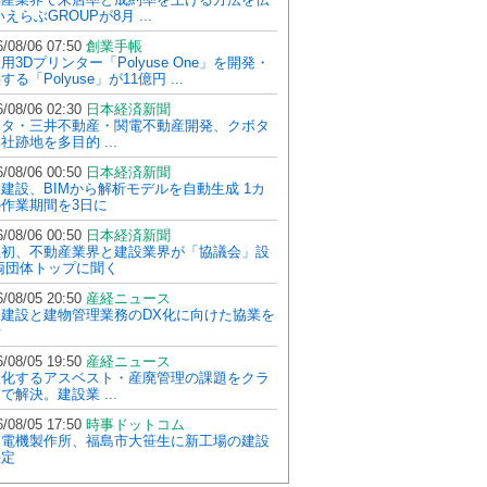
いえらぶGROUPが8月 ...
/08/06 07:50
創業手帳
用3Dプリンター「Polyuse One」を開発・
する「Polyuse」が11億円 ...
/08/06 02:30
日本経済新聞
ボタ・三井不動産・関電不動産開発、クボタ
社跡地を多目的 ...
/08/06 00:50
日本経済新聞
建設、BIMから解析モデルを自動生成 1カ
作業期間を3日に
/08/06 00:50
日本経済新聞
上初、不動産業界と建設業界が「協議会」設
両団体トップに聞く
/08/05 20:50
産経ニュース
水建設と建物管理業務のDX化に向けた協業を
始
/08/05 19:50
産経ニュース
人化するアスベスト・産廃管理の課題をクラ
で解決。建設業 ...
/08/05 17:50
時事ドットコム
川電機製作所、福島市大笹生に新工場の建設
決定