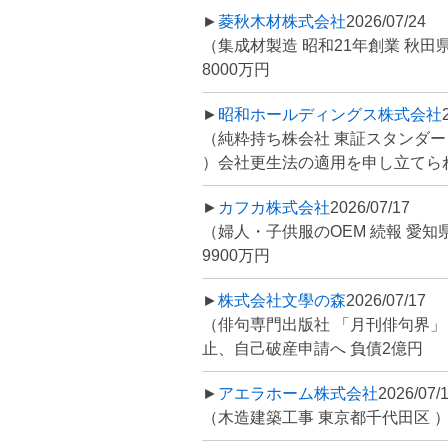
►
菱秋木材株式会社
2026/07/24
（集成材製造 昭和21年創業 秋田
8000万円
►
昭和ホールディングス株式会社
（純粋持ち株会社 東証スタンダー
）会社更生法の適用を申し立てられる 
►
カフカ株式会社
2026/07/17
（婦人・子供服のOEM 続報 愛知
9900万円
►
株式会社文學の森
2026/07/17
（俳句専門出版社 「月刊俳句界」
止、自己破産申請へ 負債2億円
►
アエラホーム株式会社
2026/07/
（木造建築工事 東京都千代田区 ）