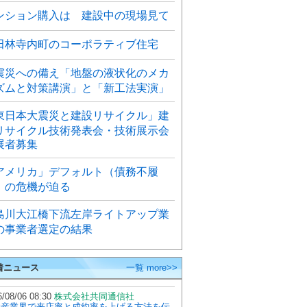
ンション購入は 建設中の現場見て
田林寺内町のコーポラティブ住宅
震災への備え「地盤の液状化のメカ
ズムと対策講演」と「新工法実演」
東日本大震災と建設リサイクル」建
リサイクル技術発表会・技術展示会
展者募集
アメリカ」デフォルト（債務不履
）の危機が迫る
島川大江橋下流左岸ライトアップ業
の事業者選定の結果
着ニュース
一覧 more>>
/08/06 08:30
株式会社共同通信社
動産業界で来店率と成約率を上げる方法を伝