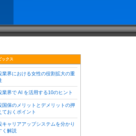
ピックス
設業界における女性の役割拡大の重
性
設業界で AI を活用する10のヒント
設国保のメリットとデメリットの押
えておくポイント
設キャリアアップシステムを分かり
すく解説