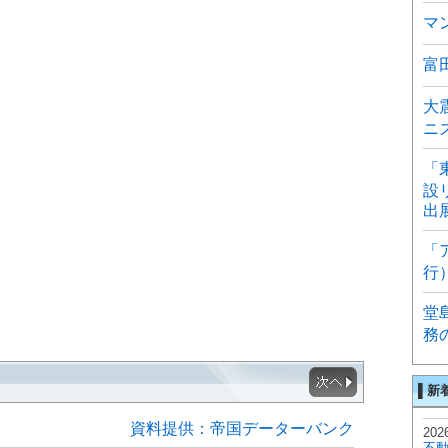
マ
富
大
ニ
「
設
出
「
行
堂
務
▌新
資料提供：帝国データーバンク
2026
不