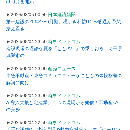
け付けを開始
►2026/08/05 00:50
日本経済新聞
第一建設の26年4〜6月期、税引き利益0.5%減 通期予想
据え置き
►2026/08/04 23:50
時事ドットコム
建設現場の過酷な夏を「ととのい」で乗り切る！埼玉県
鴻巣市の ...
►2026/08/04 23:30
産経ニュース
東急不動産・東急コミュニティーがこどもの体験格差の
解消に向け ...
►2026/08/04 23:30
時事ドットコム
AI導入支援と宅建業、二つの現場から発信！不動産×AI
の実務 ...
►2026/08/04 22:50
時事ドットコム
坂手建設(株)、建設現場の熱中症対策として「クーリン