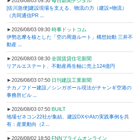
►2026/08/03 09:50
毎日新聞デジタル
[佐川急便]建設現場を支える、物流の力（建設×物流）
（共同通信PR ...
►2026/08/03 09:30
時事ドットコム
伊勢志摩を核とした「空の周遊ルート」構想始動 三井不
動産 ...
►2026/08/03 08:30
全国賃貸住宅新聞
リアルエステート、不動産再生軸に売上124億円
►2026/08/03 07:50
日刊建設工業新聞
ナカノフドー建設／シンガポール現法がチャンギ空港の
事務所ビル ...
►2026/08/03 07:50
BUILT
地場ゼネコン22社が集結、建設DXやAIの実践事例を共
有：産業動向（2 ...
►2026/08/02 18:50
FNNプライムオンライン