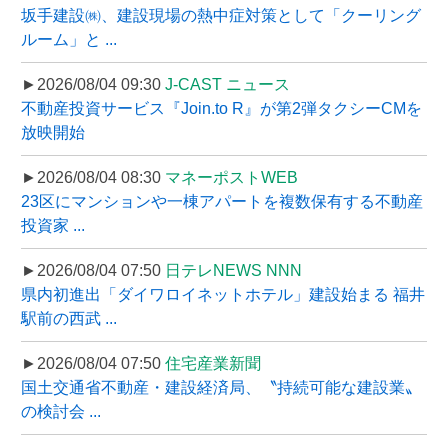
坂手建設㈱、建設現場の熱中症対策として「クーリング
ルーム」と ...
►2026/08/04 09:30
J-CAST ニュース
不動産投資サービス『Join.to R』が第2弾タクシーCMを
放映開始
►2026/08/04 08:30
マネーポストWEB
23区にマンションや一棟アパートを複数保有する不動産
投資家 ...
►2026/08/04 07:50
日テレNEWS NNN
県内初進出「ダイワロイネットホテル」建設始まる 福井
駅前の西武 ...
►2026/08/04 07:50
住宅産業新聞
国土交通省不動産・建設経済局、〝持続可能な建設業〟
の検討会 ...