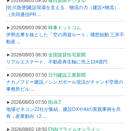
►2026/08/03 09:50
毎日新聞デジタル
[佐川急便]建設現場を支える、物流の力（建設×物流）
（共同通信PR ...
►2026/08/03 09:30
時事ドットコム
伊勢志摩を核とした「空の周遊ルート」構想始動 三井不
動産 ...
►2026/08/03 08:30
全国賃貸住宅新聞
リアルエステート、不動産再生軸に売上124億円
►2026/08/03 07:50
日刊建設工業新聞
ナカノフドー建設／シンガポール現法がチャンギ空港の
事務所ビル ...
►2026/08/03 07:50
BUILT
地場ゼネコン22社が集結、建設DXやAIの実践事例を共
有：産業動向（2 ...
►2026/08/02 18:50
FNNプライムオンライン