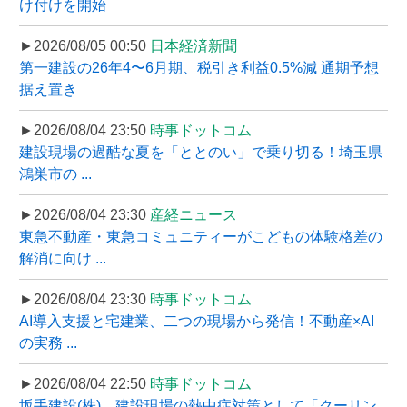
け付けを開始
►2026/08/05 00:50
日本経済新聞
第一建設の26年4〜6月期、税引き利益0.5%減 通期予想
据え置き
►2026/08/04 23:50
時事ドットコム
建設現場の過酷な夏を「ととのい」で乗り切る！埼玉県
鴻巣市の ...
►2026/08/04 23:30
産経ニュース
東急不動産・東急コミュニティーがこどもの体験格差の
解消に向け ...
►2026/08/04 23:30
時事ドットコム
AI導入支援と宅建業、二つの現場から発信！不動産×AI
の実務 ...
►2026/08/04 22:50
時事ドットコム
坂手建設(株)、建設現場の熱中症対策として「クーリン